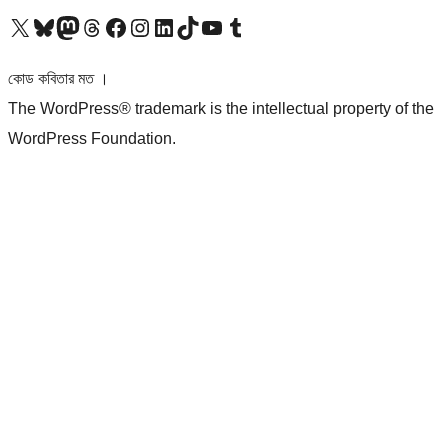
আমাদের X (আগের টুইটার) অ্যাকাউন্টে যান
আমাদের Bluesky অ্যাকাউন্টটি দেখুন
আমাদের মাস্টোডন অ্যাকাউন্টটি দেখুন
আমাদের থ্রেডস অ্যাকাউন্টটি দেখুন
আমাদের ফেসবুক পেজ দেখুন
আমাদের ইন্সটাগ্রাম অ্যাকাউন্ট দেখুন
আমাদের লিঙ্কডইন অ্যাকাউন্টে যান
আমাদের TikTok অ্যাকাউন্টটি দেখুন
আমাদের ইউটিউব চ্যানেলে যান
আমাদের টাম্বলার অ্যাকাউন্ট দেখুন
কোড কবিতার মত ।
The WordPress® trademark is the intellectual property of the
WordPress Foundation.