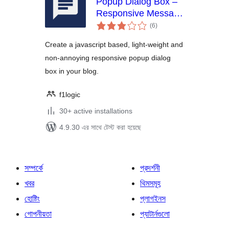
Popup Dialog Box –
Responsive Message
total
Box
(6
)
ratings
Create a javascript based, light-weight and
non-annoying responsive popup dialog
box in your blog.
f1logic
30+ active installations
4.9.30 এর সাথে টেস্ট করা হয়েছে
সম্পর্কে
প্রদর্শনী
খবর
থিমসমূহ
হোষ্টিং
প্লাগইনস
গোপনীয়তা
প্যাটার্নগুলো