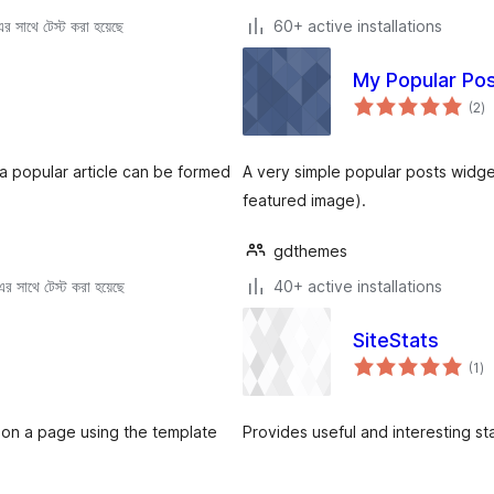
 সাথে টেস্ট করা হয়েছে
60+ active installations
My Popular Po
to
(2
)
ra
a popular article can be formed
A very simple popular posts widg
featured image).
gdthemes
 সাথে টেস্ট করা হয়েছে
40+ active installations
SiteStats
to
(1
)
ra
 on a page using the template
Provides useful and interesting s