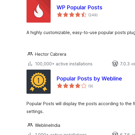
WP Popular Posts
total
(249
)
ratings
A highly customizable, easy-to-use popular posts plug
Hector Cabrera
100,000+ active installations
7.0.3 এর 
Popular Posts by Webline
total
(9
)
ratings
Popular Posts will display the posts according to the f
settings.
WeblineIndia
1,000+ active installations
6.7.6 এর 