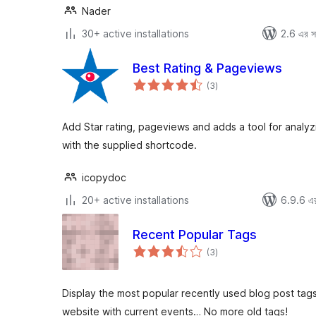
Nader
30+ active installations
2.6 এর সা
Best Rating & Pageviews
total
(3
)
ratings
Add Star rating, pageviews and adds a tool for analyz
with the supplied shortcode.
icopydoc
20+ active installations
6.9.6 এর 
Recent Popular Tags
total
(3
)
ratings
Display the most popular recently used blog post tags
website with current events… No more old tags!