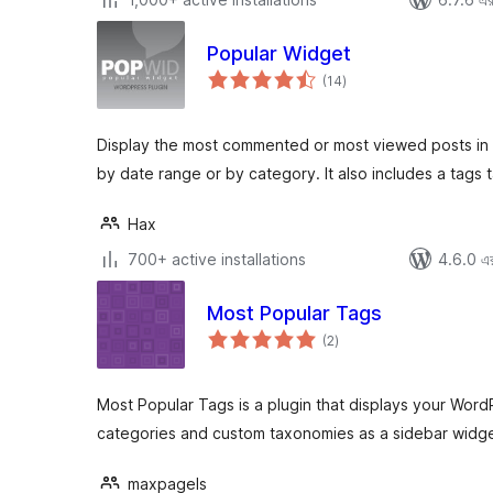
Popular Widget
total
(14
)
ratings
Display the most commented or most viewed posts in a
by date range or by category. It also includes a tags 
Hax
700+ active installations
4.6.0 এর 
Most Popular Tags
total
(2
)
ratings
Most Popular Tags is a plugin that displays your WordP
categories and custom taxonomies as a sidebar widge
maxpagels