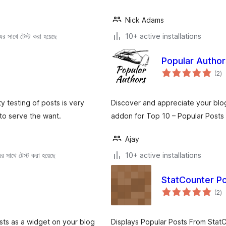
Nick Adams
 সাথে টেস্ট করা হয়েছে
10+ active installations
Popular Author
to
(2
)
ra
 testing of posts is very
Discover and appreciate your blog
to serve the want.
addon for Top 10 – Popular Posts
Ajay
 সাথে টেস্ট করা হয়েছে
10+ active installations
StatCounter Po
to
(2
)
ra
sts as a widget on your blog
Displays Popular Posts From StatC