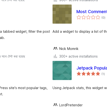
Most Comment
to
(0
)
ra
 tabbed widget, filter the post
Add a widget to display a list of
tab.
Nick Momrik
সাথে টেস্ট করা হয়েছে
300+ active installations
Jetpack Popula
to
(1
)
ra
ress site's most popular tags,
Using Jetpack stats, this widget wi
t.
LordPretender