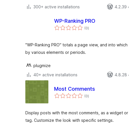
300+ active installations
4.2.39 এর
WP-Ranking PRO
total
(0
)
ratings
"WP-Ranking PRO" totals a page view, and into which 
by various elements or periods.
plugmize
40+ active installations
4.8.28 এর
Most Comments
total
(0
)
ratings
Display posts with the most comments, as a widget or
tag. Customize the look with specific settings.