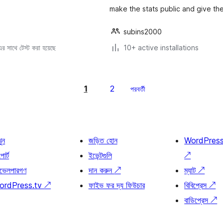
make the stats public and give the 
subins2000
 সাথে টেস্ট করা হয়েছে
10+ active installations
1
2
পরবর্তী
খুন
জড়িত হোন
WordPres
োর্ট
ইভেন্টগুলি
↗
ভেলপারগণ
দান করুন
↗
ম্যাট
↗
ordPress.tv
↗
ফাইভ ফর দ্য ফিউচার
বিবিপ্রেস
↗
বাডিপ্রেস
↗