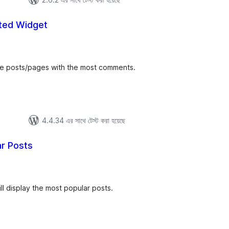
ed Widget
tal
tings
 the posts/pages with the most comments.
4.4.34 এর সাথে টেস্ট করা হয়েছে
r Posts
tal
tings
ll display the most popular posts.