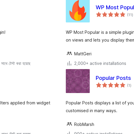
WP Most Popul
t
(11
)
r
in!
WP Most Popular is a simple plugi
on views and lets you display the
MattGeri
সাথে টেস্ট করা হয়েছে
2,000+ active installations
Popular Posts
to
(1
)
ra
ilters applied from widget
Popular Posts displays a list of 
customised in many ways.
RobMarsh
সাথে টেস্ট করা হয়েছে
900+ active installations