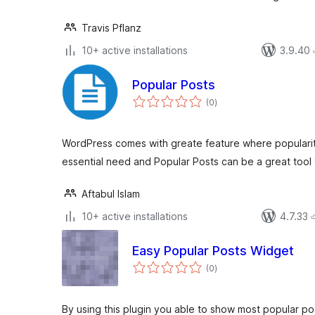
Travis Pflanz
10+ active installations
3.9.40 এর
Popular Posts
total
(0
)
ratings
WordPress comes with greate feature where popularity
essential need and Popular Posts can be a great tool 
Aftabul Islam
10+ active installations
4.7.33 এর
Easy Popular Posts Widget
total
(0
)
ratings
By using this plugin you able to show most popular po