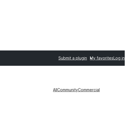
Submit a plugin
My favorites
Log in
All
Community
Commercial