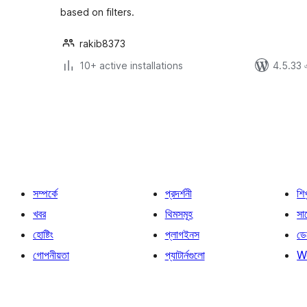
based on filters.
rakib8373
10+ active installations
4.5.33 এর
পোস্ট
পেজিনেশন
সম্পর্কে
প্রদর্শনী
শি
খবর
থিমসমূহ
সাপ
হোষ্টিং
প্লাগইনস
ডে
গোপনীয়তা
প্যাটার্নগুলো
W