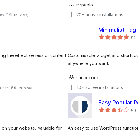
mrpaolo
থে টেস্ট করা হয়েছে
20+ active installations
Minimalist Tag
to
(1
)
ra
ing the effectiveness of content
Customisable widget and shortcode
anywhere you want.
saucecode
সাথে টেস্ট করা হয়েছে
10+ active installations
Easy Popular P
to
(4
)
ra
 on your website. Valuable for
An easy to use WordPress functio