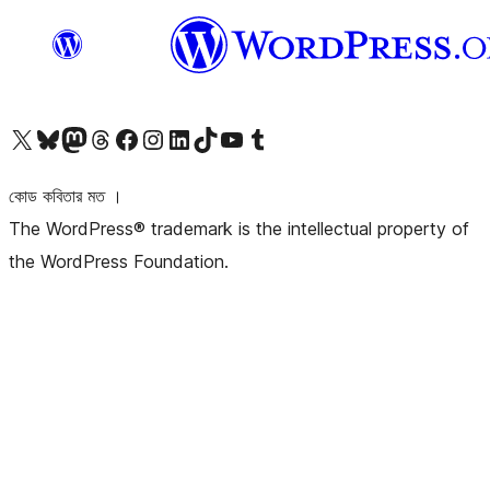
আমাদের X (আগের টুইটার) অ্যাকাউন্টে যান
আমাদের Bluesky অ্যাকাউন্টটি দেখুন
আমাদের মাস্টোডন অ্যাকাউন্টটি দেখুন
আমাদের থ্রেডস অ্যাকাউন্টটি দেখুন
আমাদের ফেসবুক পেজ দেখুন
আমাদের ইন্সটাগ্রাম অ্যাকাউন্ট দেখুন
আমাদের লিঙ্কডইন অ্যাকাউন্টে যান
আমাদের TikTok অ্যাকাউন্টটি দেখুন
আমাদের ইউটিউব চ্যানেলে যান
আমাদের টাম্বলার অ্যাকাউন্ট দেখুন
কোড কবিতার মত ।
The WordPress® trademark is the intellectual property of
the WordPress Foundation.