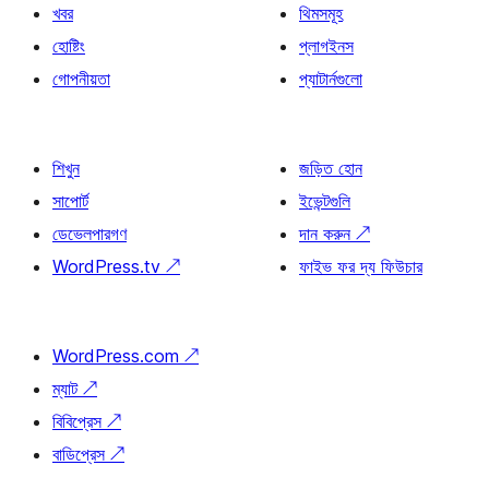
খবর
থিমসমূহ
হোষ্টিং
প্লাগইনস
গোপনীয়তা
প্যাটার্নগুলো
শিখুন
জড়িত হোন
সাপোর্ট
ইভেন্টগুলি
ডেভেলপারগণ
দান করুন
↗
WordPress.tv
↗
ফাইভ ফর দ্য ফিউচার
WordPress.com
↗
ম্যাট
↗
বিবিপ্রেস
↗
বাডিপ্রেস
↗