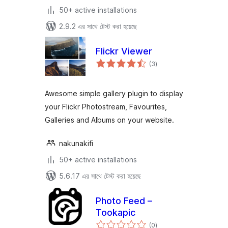
50+ active installations
2.9.2 এর সাথে টেস্ট করা হয়েছে
Flickr Viewer
total
(3
)
ratings
Awesome simple gallery plugin to display
your Flickr Photostream, Favourites,
Galleries and Albums on your website.
nakunakifi
50+ active installations
5.6.17 এর সাথে টেস্ট করা হয়েছে
Photo Feed –
Tookapic
total
(0
)
ratings