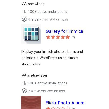
samwilson
100+ active installations
4.9.29 এর সাথে টেস্ট করা হয়েছে
Gallery for Immich
total
(2
)
ratings
Display your Immich photo albums and
galleries in WordPress using simple
shortcodes.
sietsevisser
100+ active installations
7.0.2 এর সাথে টেস্ট করা হয়েছে
Flickr Photo Album
total
(2
)