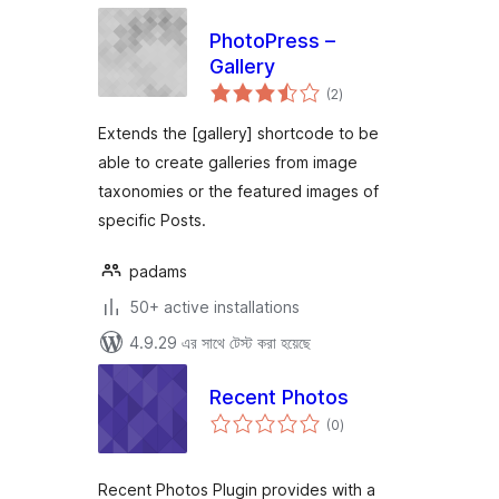
PhotoPress –
Gallery
total
(2
)
ratings
Extends the [gallery] shortcode to be
able to create galleries from image
taxonomies or the featured images of
specific Posts.
padams
50+ active installations
4.9.29 এর সাথে টেস্ট করা হয়েছে
Recent Photos
total
(0
)
ratings
Recent Photos Plugin provides with a