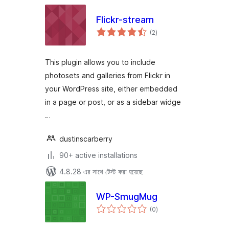
Flickr-stream
total
(2
)
ratings
This plugin allows you to include
photosets and galleries from Flickr in
your WordPress site, either embedded
in a page or post, or as a sidebar widge
…
dustinscarberry
90+ active installations
4.8.28 এর সাথে টেস্ট করা হয়েছে
WP-SmugMug
total
(0
)
ratings