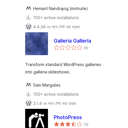
Hemant Nandrajog (instruite)
100+ active installations
4.4.34 এর সাথে টেস্ট করা হয়েছে
Galleria Galleria
total
(0
)
ratings
Transform standard WordPress galleries
into galleria slideshows.
Sam Margulies
100+ active installations
3.1.4 এর সাথে টেস্ট করা হয়েছে
PhotoPress
total
(3
)
ratings