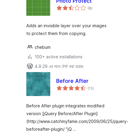
Photo Protect
total
(6
)
ratings
Adds an invisible layer over your images
to protect them from copying.
chebum
100+ active installations
4.9.29 এর সাথে টেস্ট করা হয়েছে
Before After
total
(11
)
ratings
Before After plugin integrates modified
version [jQuery Before/After Plugin]
(http://www.catchmyfame.com/2009/06/25/jquery-
beforeafter-plugin/ "jQ …