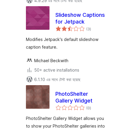
4.9.29 এর সাথে টেস্ট করা হয়েছে
Slideshow Captions
for Jetpack
total
(3
)
ratings
Modifies Jetpack's default slideshow
caption feature.
Michael Beckwith
50+ active installations
6.1.10 এর সাথে টেস্ট করা হয়েছে
PhotoShelter
Gallery Widget
total
(0
)
ratings
PhotoShelter Gallery Widget allows you
to show your PhotoShelter galleries into