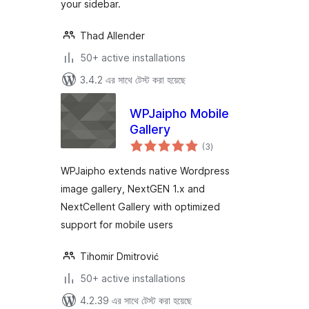
your sidebar.
Thad Allender
50+ active installations
3.4.2 এর সাথে টেস্ট করা হয়েছে
WPJaipho Mobile
Gallery
total
(3
)
ratings
WPJaipho extends native Wordpress
image gallery, NextGEN 1.x and
NextCellent Gallery with optimized
support for mobile users
Tihomir Dmitrović
50+ active installations
4.2.39 এর সাথে টেস্ট করা হয়েছে