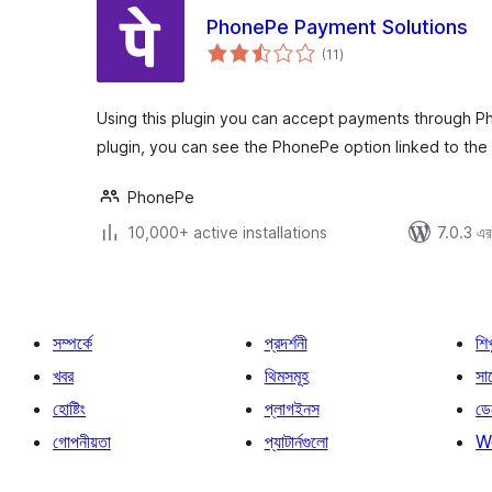
PhonePe Payment Solutions
total
(11
)
ratings
Using this plugin you can accept payments through Pho
plugin, you can see the PhonePe option linked to th
PhonePe
10,000+ active installations
7.0.3 এর 
সম্পর্কে
প্রদর্শনী
শি
খবর
থিমসমূহ
সাপ
হোষ্টিং
প্লাগইনস
ডে
গোপনীয়তা
প্যাটার্নগুলো
W