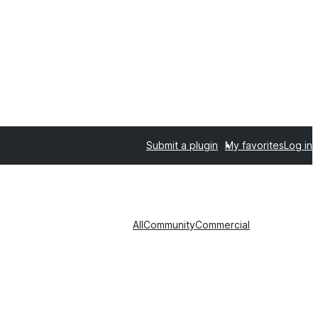
Submit a plugin
My favorites
Log in
All
Community
Commercial