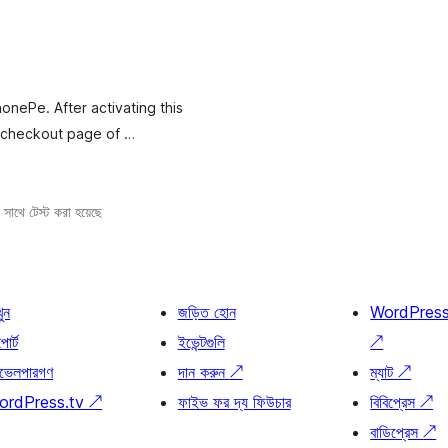
nePe. After activating this
e checkout page of …
সাথে টেস্ট করা হয়েছে
খুন
জড়িত হোন
WordPres
োর্ট
ইভেন্টগুলি
↗
ভেলপারগণ
দান করুন
↗
ম্যাট
↗
ordPress.tv
↗
ফাইভ ফর দ্য ফিউচার
বিবিপ্রেস
↗
বাডিপ্রেস
↗