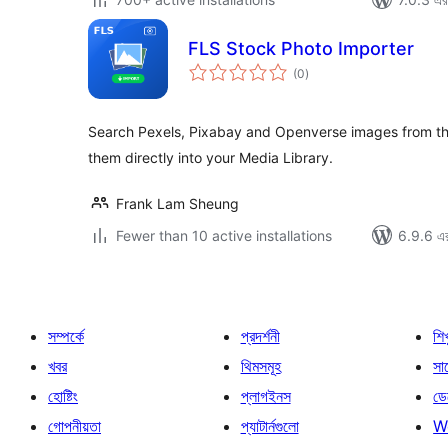
FLS Stock Photo Importer
total
(0
)
ratings
Search Pexels, Pixabay and Openverse images from th
them directly into your Media Library.
Frank Lam Sheung
Fewer than 10 active installations
6.9.6 এর 
সম্পর্কে
প্রদর্শনী
শি
খবর
থিমসমূহ
সাপ
হোষ্টিং
প্লাগইনস
ডে
গোপনীয়তা
প্যাটার্নগুলো
W