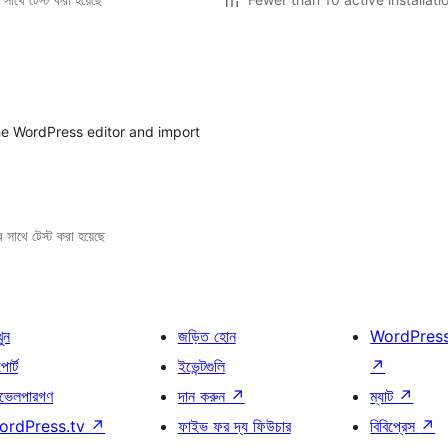
e WordPress editor and import
সাথে টেস্ট করা হয়েছে
খুন
জড়িত হোন
WordPres
োর্ট
ইভেন্টগুলি
↗
ভেলপারগণ
দান করুন
↗
ম্যাট
↗
ordPress.tv
↗
ফাইভ ফর দ্য ফিউচার
বিবিপ্রেস
↗