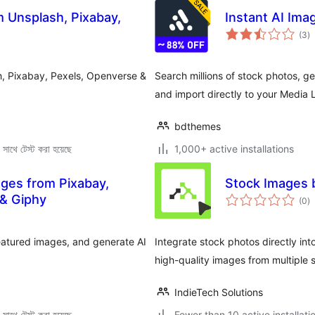
 Unsplash, Pixabay,
Instant AI Ima
to
(3
)
ra
, Pixabay, Pexels, Openverse &
Search millions of stock photos, g
and import directly to your Media L
bdthemes
সাথে টেস্ট করা হয়েছে
1,000+ active installations
ages from Pixabay,
Stock Images 
to
 & Giphy
(0
)
ra
eatured images, and generate AI
Integrate stock photos directly in
high-quality images from multiple 
IndieTech Solutions
সাথে টেস্ট করা হয়েছে
Fewer than 10 active installati