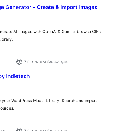
ge Generator – Create & Import Images
tal
tings
enerate AI images with OpenAI & Gemini, browse GIFs,
ibrary.
7.0.3 এর সাথে টেস্ট করা হয়েছে
by Indietech
tal
tings
to your WordPress Media Library. Search and import
sources.
ons
7.0.3 এর সাথে টেস্ট করা হয়েছে