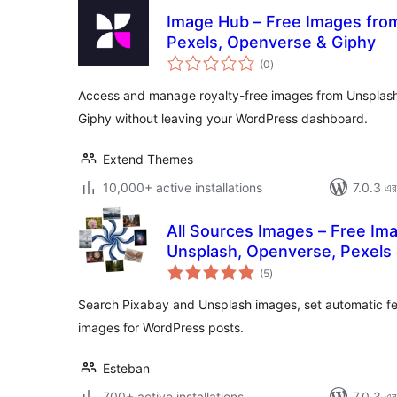
Image Hub – Free Images from
Pexels, Openverse & Giphy
total
(0
)
ratings
Access and manage royalty-free images from Unsplash
Giphy without leaving your WordPress dashboard.
Extend Themes
10,000+ active installations
7.0.3 এর 
All Sources Images – Free Im
Unsplash, Openverse, Pexels
total
(5
)
ratings
Search Pixabay and Unsplash images, set automatic f
images for WordPress posts.
Esteban
700+ active installations
7.0.3 এর 