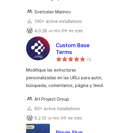
Svetoslav Marinov
100+ active installations
4.0.38 এর সাথে টেস্ট করা হয়েছে
Custom Base
Terms
total
(1
)
ratings
Modifique las estructuras
personalizadas en las URLs para autor,
búsqueda, comentarios, página y feed.
Art Project Group
80+ active installations
6.2.10 এর সাথে টেস্ট করা হয়েছে
Pinyin Slug