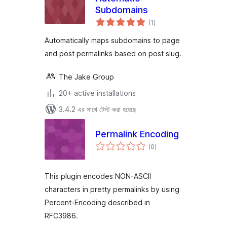
Subdomains
total
(1
)
ratings
Automatically maps subdomains to page
and post permalinks based on post slug.
The Jake Group
20+ active installations
3.4.2 এর সাথে টেস্ট করা হয়েছে
Permalink Encoding
total
(0
)
ratings
This plugin encodes NON-ASCII
characters in pretty permalinks by using
Percent-Encoding described in
RFC3986.