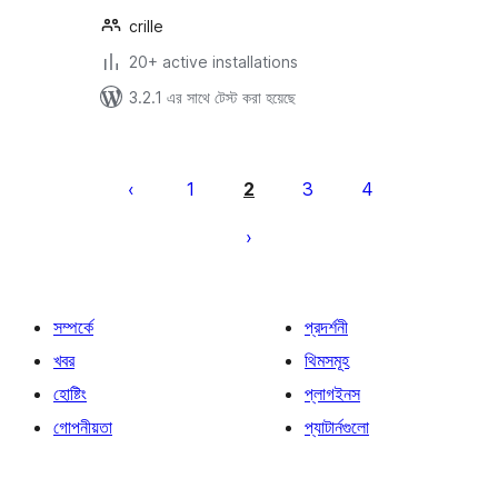
crille
20+ active installations
3.2.1 এর সাথে টেস্ট করা হয়েছে
পোস্ট
পেজিনেশন
1
2
3
4
সম্পর্কে
প্রদর্শনী
খবর
থিমসমূহ
হোষ্টিং
প্লাগইনস
গোপনীয়তা
প্যাটার্নগুলো