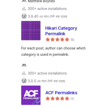
Matthew Boynes
300+ active installations
3.9.40 এর সাথে টেস্ট করা হয়েছে
Hikari Category
Permalink
total
(5
)
ratings
For each post, author can choose which
category is used in permalink.
300+ active installations
3.0.5 এর সাথে টেস্ট করা হয়েছে
ACF Permalinks
total
(1
)
ratings