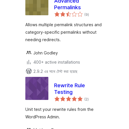
Advanced
Permalinks
total
(9
)
ratings
Allows multiple permalink structures and
category-specific permalinks without
needing redirects.
John Godley
400+ active installations
2.9.2 এর সাথে টেস্ট করা হয়েছে
Rewrite Rule
Testing
total
(2
)
ratings
Unit test your rewrite rules from the
WordPress Admin.