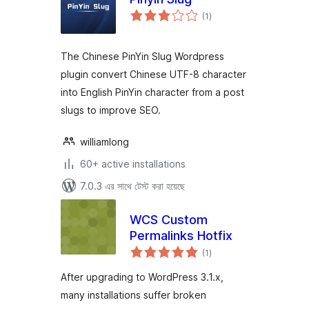
total
(1
)
ratings
The Chinese PinYin Slug Wordpress
plugin convert Chinese UTF-8 character
into English PinYin character from a post
slugs to improve SEO.
williamlong
60+ active installations
7.0.3 এর সাথে টেস্ট করা হয়েছে
WCS Custom
Permalinks Hotfix
total
(1
)
ratings
After upgrading to WordPress 3.1.x,
many installations suffer broken