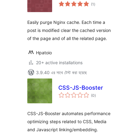
total
(1
)
ratings
Easily purge Nginx cache. Each time a
post is modified clear the cached version
of the page and of all the related page.
Hpatoio
20+ active installations
3.9.40 এর সাথে টেস্ট করা হয়েছে
CSS-JS-Booster
total
(0
)
ratings
CSS-JS-Booster automates performance
optimizing steps related to CSS, Media
and Javascript linking/embedding.