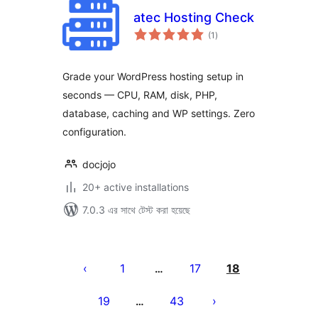
atec Hosting Check
total
(1
)
ratings
Grade your WordPress hosting setup in
seconds — CPU, RAM, disk, PHP,
database, caching and WP settings. Zero
configuration.
docjojo
20+ active installations
7.0.3 এর সাথে টেস্ট করা হয়েছে
পোস্ট
পেজিনেশন
1
17
18
…
19
43
…