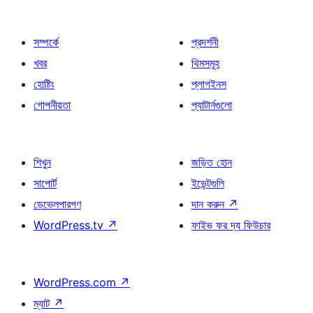
সম্পর্কে
প্রদর্শনী
খবর
থিমসমূহ
হোষ্টিং
প্লাগইনস
গোপনীয়তা
প্যাটার্নগুলো
শিখুন
জড়িত হোন
সাপোর্ট
ইভেন্টগুলি
ডেভেলপারগণ
দান করুন
↗
WordPress.tv
↗
ফাইভ ফর দ্য ফিউচার
WordPress.com
↗
ম্যাট
↗