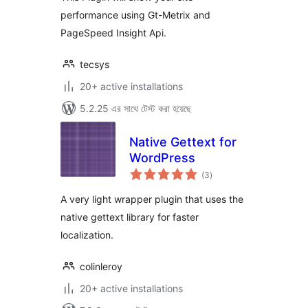
performance using Gt-Metrix and
PageSpeed Insight Api.
tecsys
20+ active installations
5.2.25 এর সাথে টেস্ট করা হয়েছে
Native Gettext for
WordPress
total
(3
)
ratings
A very light wrapper plugin that uses the
native gettext library for faster
localization.
colinleroy
20+ active installations