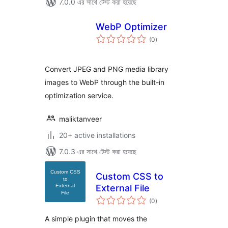
7.0.0 এর সাথে টেস্ট করা হয়েছে
WebP Optimizer
total
(0
)
ratings
Convert JPEG and PNG media library
images to WebP through the built-in
optimization service.
maliktanveer
20+ active installations
7.0.3 এর সাথে টেস্ট করা হয়েছে
Custom CSS to
External File
total
(0
)
ratings
A simple plugin that moves the