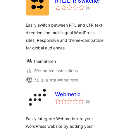
RTL/LTR Switcher
total
(0
)
ratings
Easily switch between RTL and LTR text
directions on multilingual WordPress
sites. Responsive and theme-compatible
for global audiences.
themeforen
20+ active installations
7.0.3 এর সাথে টেস্ট করা হয়েছে
Webmetic
total
(0
)
ratings
Easily integrate Webmetic into your
WordPress website by adding your