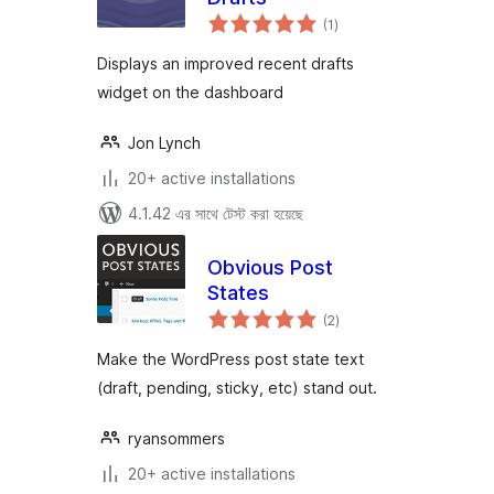
total
(1
)
ratings
Displays an improved recent drafts
widget on the dashboard
Jon Lynch
20+ active installations
4.1.42 এর সাথে টেস্ট করা হয়েছে
Obvious Post
States
total
(2
)
ratings
Make the WordPress post state text
(draft, pending, sticky, etc) stand out.
ryansommers
20+ active installations