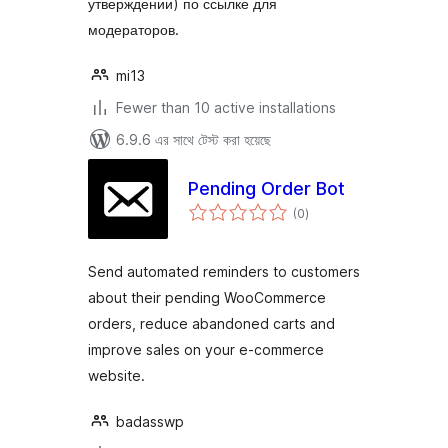
утверждении) по ссылке для
модераторов.
mi13
Fewer than 10 active installations
6.9.6 এর সাথে টেস্ট করা হয়েছে
Pending Order Bot
total
(0
)
ratings
Send automated reminders to customers
about their pending WooCommerce
orders, reduce abandoned carts and
improve sales on your e-commerce
website.
badasswp