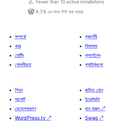
Fewer than 10 active installations
6.7.6 এর সাথে টেস্ট করা হয়েছে
সম্পর্কে
প্রদর্শনী
খবর
থিমসমূহ
হোষ্টিং
প্লাগইনস
গোপনীয়তা
প্যাটার্নগুলো
শিখুন
জড়িত হোন
সাপোর্ট
ইভেন্টগুলি
ডেভেলপারগণ
দান করুন
↗
WordPress.tv
↗
Swag
↗