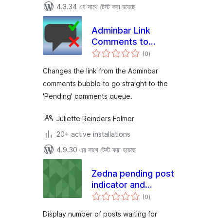
4.3.34 এর সাথে টেস্ট করা হয়েছে
Adminbar Link
Comments to
total
Pending
(0
)
ratings
Changes the link from the Adminbar
comments bubble to go straight to the
'Pending' comments queue.
Juliette Reinders Folmer
20+ active installations
4.9.30 এর সাথে টেস্ট করা হয়েছে
Zedna pending post
indicator and
total
notifier
(0
)
ratings
Display number of posts waiting for