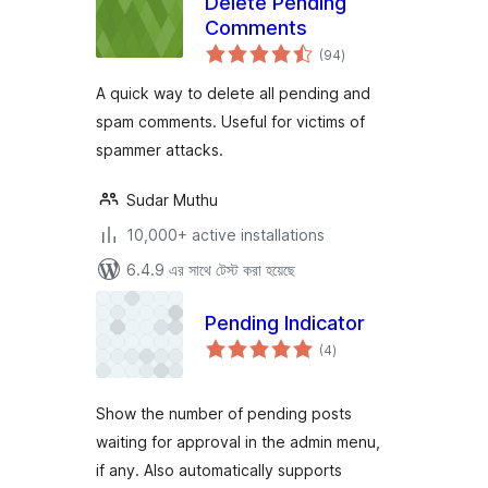
Delete Pending
Comments
total
(94
)
ratings
A quick way to delete all pending and
spam comments. Useful for victims of
spammer attacks.
Sudar Muthu
10,000+ active installations
6.4.9 এর সাথে টেস্ট করা হয়েছে
Pending Indicator
total
(4
)
ratings
Show the number of pending posts
waiting for approval in the admin menu,
if any. Also automatically supports