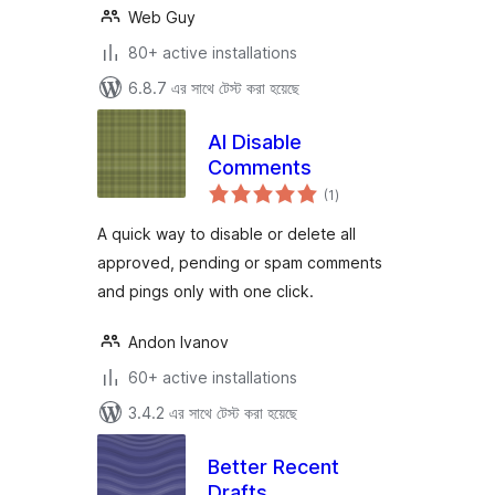
Web Guy
80+ active installations
6.8.7 এর সাথে টেস্ট করা হয়েছে
AI Disable
Comments
total
(1
)
ratings
A quick way to disable or delete all
approved, pending or spam comments
and pings only with one click.
Andon Ivanov
60+ active installations
3.4.2 এর সাথে টেস্ট করা হয়েছে
Better Recent
Drafts