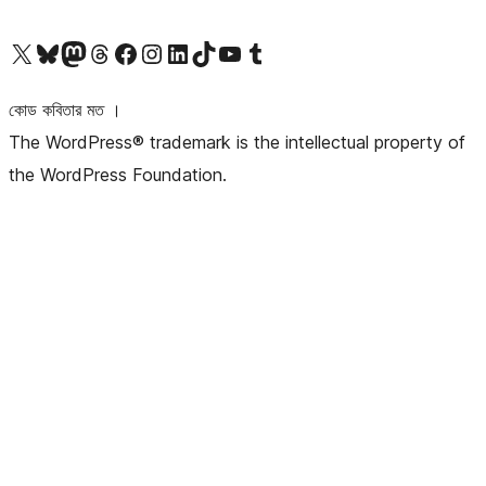
আমাদের X (আগের টুইটার) অ্যাকাউন্টে যান
আমাদের Bluesky অ্যাকাউন্টটি দেখুন
আমাদের মাস্টোডন অ্যাকাউন্টটি দেখুন
আমাদের থ্রেডস অ্যাকাউন্টটি দেখুন
আমাদের ফেসবুক পেজ দেখুন
আমাদের ইন্সটাগ্রাম অ্যাকাউন্ট দেখুন
আমাদের লিঙ্কডইন অ্যাকাউন্টে যান
আমাদের TikTok অ্যাকাউন্টটি দেখুন
আমাদের ইউটিউব চ্যানেলে যান
আমাদের টাম্বলার অ্যাকাউন্ট দেখুন
কোড কবিতার মত ।
The WordPress® trademark is the intellectual property of
the WordPress Foundation.