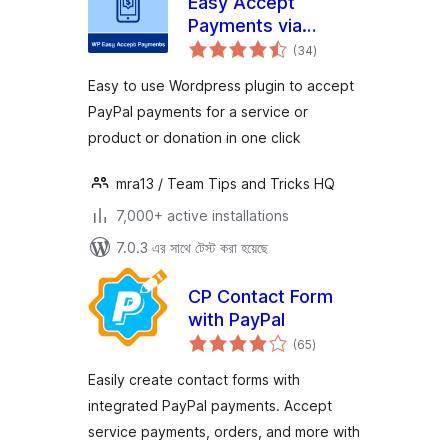
Easy Accept
Payments via
total
PayPal
(34
)
ratings
Easy to use Wordpress plugin to accept
PayPal payments for a service or
product or donation in one click
mra13 / Team Tips and Tricks HQ
7,000+ active installations
7.0.3 এর সাথে টেস্ট করা হয়েছে
CP Contact Form
with PayPal
total
(65
)
ratings
Easily create contact forms with
integrated PayPal payments. Accept
service payments, orders, and more with