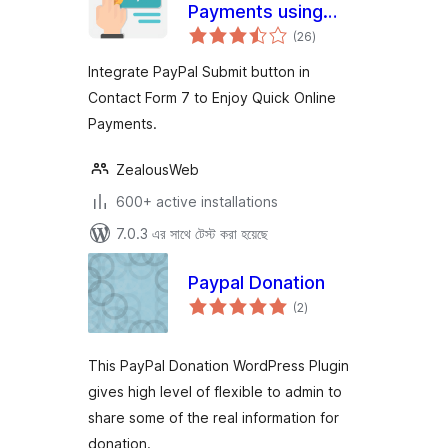
Payments using
total
Contact Form 7
(26
)
ratings
Integrate PayPal Submit button in
Contact Form 7 to Enjoy Quick Online
Payments.
ZealousWeb
600+ active installations
7.0.3 এর সাথে টেস্ট করা হয়েছে
Paypal Donation
total
(2
)
ratings
This PayPal Donation WordPress Plugin
gives high level of flexible to admin to
share some of the real information for
donation.