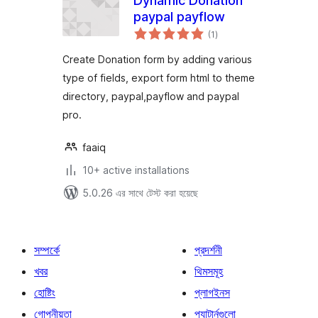
Dynamic Donation
paypal payflow
total
(1
)
ratings
Create Donation form by adding various
type of fields, export form html to theme
directory, paypal,payflow and paypal
pro.
faaiq
10+ active installations
5.0.26 এর সাথে টেস্ট করা হয়েছে
সম্পর্কে
প্রদর্শনী
খবর
থিমসমূহ
হোষ্টিং
প্লাগইনস
গোপনীয়তা
প্যাটার্নগুলো