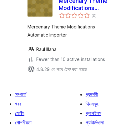
Mercenary Theme
Modifications
total
Automatic Importer
(0
)
ratings
Mercenary Theme Modifications
Automatic Importer
Raul Illana
Fewer than 10 active installations
4.8.29 এর সাথে টেস্ট করা হয়েছে
সম্পর্কে
প্রদর্শনী
খবর
থিমসমূহ
হোষ্টিং
প্লাগইনস
গোপনীয়তা
প্যাটার্নগুলো