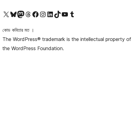
আমাদের X (আগের টুইটার) অ্যাকাউন্টে যান
আমাদের Bluesky অ্যাকাউন্টটি দেখুন
আমাদের মাস্টোডন অ্যাকাউন্টটি দেখুন
আমাদের থ্রেডস অ্যাকাউন্টটি দেখুন
আমাদের ফেসবুক পেজ দেখুন
আমাদের ইন্সটাগ্রাম অ্যাকাউন্ট দেখুন
আমাদের লিঙ্কডইন অ্যাকাউন্টে যান
আমাদের TikTok অ্যাকাউন্টটি দেখুন
আমাদের ইউটিউব চ্যানেলে যান
আমাদের টাম্বলার অ্যাকাউন্ট দেখুন
কোড কবিতার মত ।
The WordPress® trademark is the intellectual property of
the WordPress Foundation.