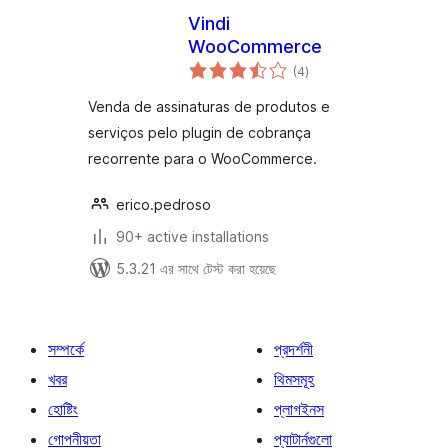
Vindi
WooCommerce
total
(4
)
ratings
Venda de assinaturas de produtos e
serviços pelo plugin de cobrança
recorrente para o WooCommerce.
erico.pedroso
90+ active installations
5.3.21 এর সাথে টেস্ট করা হয়েছে
সম্পর্কে
প্রদর্শনী
খবর
থিমসমূহ
হোষ্টিং
প্লাগইনস
গোপনীয়তা
প্যাটার্নগুলো