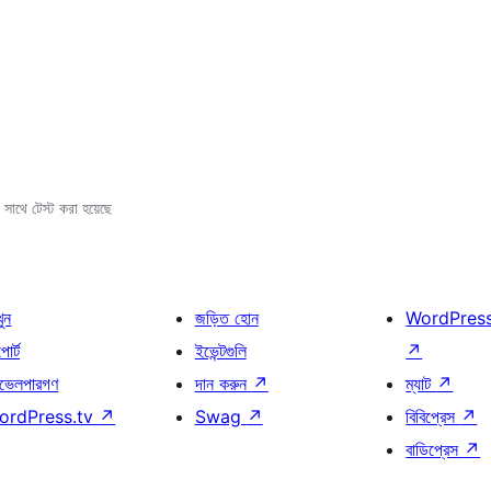
সাথে টেস্ট করা হয়েছে
খুন
জড়িত হোন
WordPres
োর্ট
ইভেন্টগুলি
↗
ভেলপারগণ
দান করুন
↗
ম্যাট
↗
ordPress.tv
↗
Swag
↗
বিবিপ্রেস
↗
বাডিপ্রেস
↗