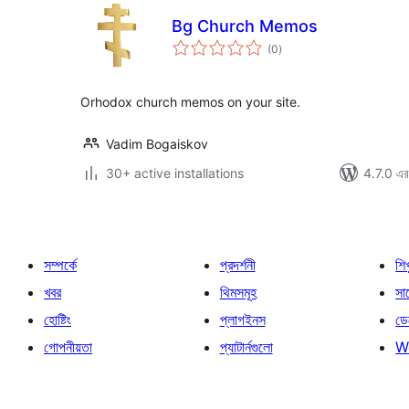
Bg Church Memos
total
(0
)
ratings
Orhodox church memos on your site.
Vadim Bogaiskov
30+ active installations
4.7.0 এর 
সম্পর্কে
প্রদর্শনী
শি
খবর
থিমসমূহ
সাপ
হোষ্টিং
প্লাগইনস
ডে
গোপনীয়তা
প্যাটার্নগুলো
W