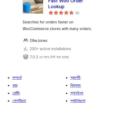
Fast Woo Order
Lookup
total
(8
)
ratings
Searches for orders faster on
WooCommerce stores with many orders.
OllieJones
200+ active installations
7.0.3 এর সাথে টেস্ট করা হয়েছে
সম্পর্কে
প্রদর্শনী
খবর
থিমসমূহ
হোষ্টিং
প্লাগইনস
গোপনীয়তা
প্যাটার্নগুলো