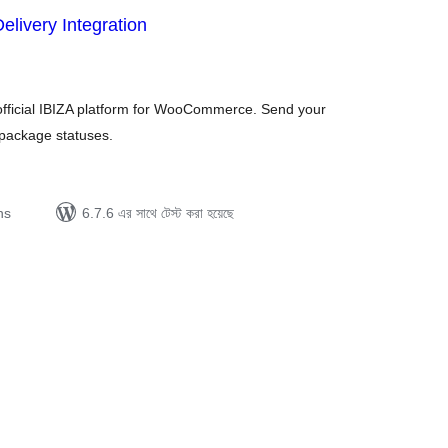
elivery Integration
tal
tings
fficial IBIZA platform for WooCommerce. Send your
 package statuses.
ns
6.7.6 এর সাথে টেস্ট করা হয়েছে