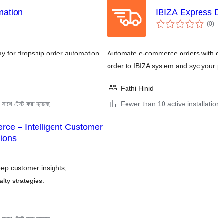
mation
IBIZA Express D
to
(0
)
ra
 for dropship order automation.
Automate e-commerce orders with o
order to IBIZA system and syc your
Fathi Hinid
সাথে টেস্ট করা হয়েছে
Fewer than 10 active installatio
rce – Intelligent Customer
ions
ep customer insights,
lty strategies.