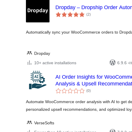
Dropday – Dropship Order Auto
total
(2
)
ratings
Automatically sync your WooCommerce orders to Dropday
Dropday
10+ active installations
6.9.6 এর 
AI Order Insights for WooComme
Analysis & Upsell Recommendat
total
(0
)
ratings
Automate WooCommerce order analysis with AI to get de
personalized upsell recommendations, and optimized loya
VerseSofts