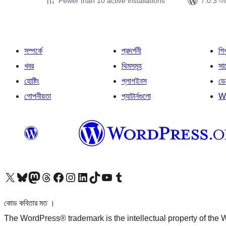
Fewer than 10 active installations
7.0.3 এর 
সম্পর্কে
প্রদর্শনী
শি
খবর
থিমসমূহ
সাপ
হোষ্টিং
প্লাগইনস
ডে
গোপনীয়তা
প্যাটার্নগুলো
W
আমাদের X (আগের টুইটার) অ্যাকাউন্টে যান
আমাদের Bluesky অ্যাকাউন্টটি দেখুন
আমাদের মাস্টোডন অ্যাকাউন্টটি দেখুন
আমাদের থ্রেডস অ্যাকাউন্টটি দেখুন
আমাদের ফেসবুক পেজ দেখুন
আমাদের ইন্সটাগ্রাম অ্যাকাউন্ট দেখুন
আমাদের লিঙ্কডইন অ্যাকাউন্টে যান
আমাদের TikTok অ্যাকাউন্টটি দেখুন
আমাদের ইউটিউব চ্যানেলে যান
আমাদের টাম্বলার অ্যাকাউন্ট দেখুন
কোড কবিতার মত ।
The WordPress® trademark is the intellectual property of the