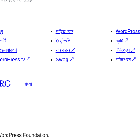
সাথে টেস্ট করা হয়েছে
খুন
জড়িত হোন
WordPres
োর্ট
ইভেন্টগুলি
ম্যাট
↗
ভেলপারগণ
দান করুন
↗
বিবিপ্রেস
↗
ordPress.tv
↗
Swag
↗
বাডিপ্রেস
↗
বাংলা
 WordPress Foundation.