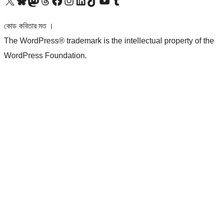
আমাদের X (আগের টুইটার) অ্যাকাউন্টে যান
আমাদের Bluesky অ্যাকাউন্টটি দেখুন
আমাদের মাস্টোডন অ্যাকাউন্টটি দেখুন
আমাদের থ্রেডস অ্যাকাউন্টটি দেখুন
আমাদের ফেসবুক পেজ দেখুন
আমাদের ইন্সটাগ্রাম অ্যাকাউন্ট দেখুন
আমাদের লিঙ্কডইন অ্যাকাউন্টে যান
আমাদের TikTok অ্যাকাউন্টটি দেখুন
আমাদের ইউটিউব চ্যানেলে যান
আমাদের টাম্বলার অ্যাকাউন্ট দেখুন
কোড কবিতার মত ।
The WordPress® trademark is the intellectual property of the
WordPress Foundation.