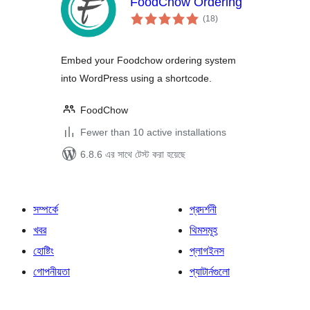
FoodChow Ordering
total
(18
)
ratings
Embed your Foodchow ordering system
into WordPress using a shortcode.
FoodChow
Fewer than 10 active installations
6.8.6 এর সাথে টেস্ট করা হয়েছে
সম্পর্কে
প্রদর্শনী
খবর
থিমসমূহ
হোষ্টিং
প্লাগইনস
গোপনীয়তা
প্যাটার্নগুলো