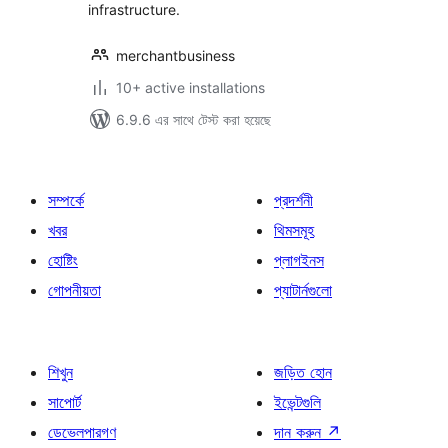
infrastructure.
merchantbusiness
10+ active installations
6.9.6 এর সাথে টেস্ট করা হয়েছে
সম্পর্কে
প্রদর্শনী
খবর
থিমসমূহ
হোষ্টিং
প্লাগইনস
গোপনীয়তা
প্যাটার্নগুলো
শিখুন
জড়িত হোন
সাপোর্ট
ইভেন্টগুলি
ডেভেলপারগণ
দান করুন
↗