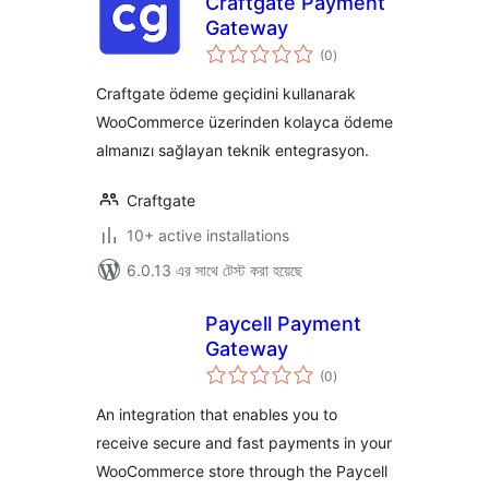
Craftgate Payment
Gateway
total
(0
)
ratings
Craftgate ödeme geçidini kullanarak
WooCommerce üzerinden kolayca ödeme
almanızı sağlayan teknik entegrasyon.
Craftgate
10+ active installations
6.0.13 এর সাথে টেস্ট করা হয়েছে
Paycell Payment
Gateway
total
(0
)
ratings
An integration that enables you to
receive secure and fast payments in your
WooCommerce store through the Paycell