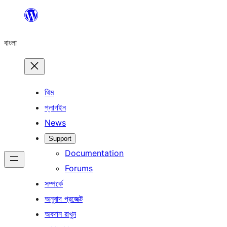
এড়িয়ে
কনটেন্টে
বাংলা
যান
থিম
প্লাগইন
News
Support
Documentation
Forums
সম্পর্কে
অনুবাদ প্রজেক্ট
অবদান রাখুন