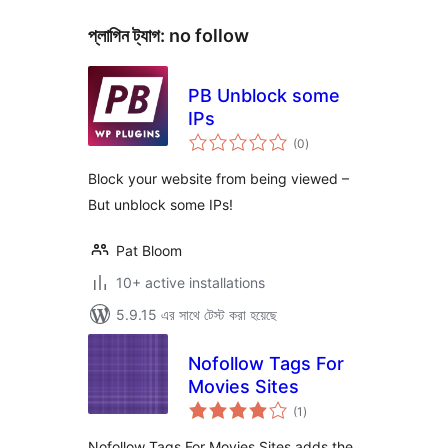
প্লাগিন ট্যাগ:
no follow
PB Unblock some
IPs
total
(0
)
ratings
Block your website from being viewed –
But unblock some IPs!
Pat Bloom
10+ active installations
5.9.15 এর সাথে টেস্ট করা হয়েছে
Nofollow Tags For
Movies Sites
total
(1
)
ratings
Nofollow Tags For Movies Sites adds the