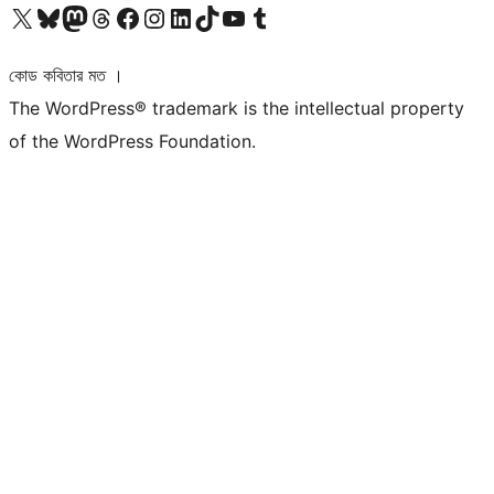
আমাদের X (আগের টুইটার) অ্যাকাউন্টে যান
আমাদের Bluesky অ্যাকাউন্টটি দেখুন
আমাদের মাস্টোডন অ্যাকাউন্টটি দেখুন
আমাদের থ্রেডস অ্যাকাউন্টটি দেখুন
আমাদের ফেসবুক পেজ দেখুন
আমাদের ইন্সটাগ্রাম অ্যাকাউন্ট দেখুন
আমাদের লিঙ্কডইন অ্যাকাউন্টে যান
আমাদের TikTok অ্যাকাউন্টটি দেখুন
আমাদের ইউটিউব চ্যানেলে যান
আমাদের টাম্বলার অ্যাকাউন্ট দেখুন
কোড কবিতার মত ।
The WordPress® trademark is the intellectual property
of the WordPress Foundation.