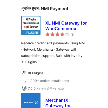
প্লাগিন ট্যাগ:
NMI Payment
XL NMI Gateway for
WooCommerce
total
(8
)
ratings
Receive credit card payments using NMI
(Network Merchants) Gateway with
subscription support. Built with love by
XLPlugins.
XLPlugins
1,000+ active installations
7.0.0 এর সাথে টেস্ট করা হয়েছে
MerchantX
Gateway for