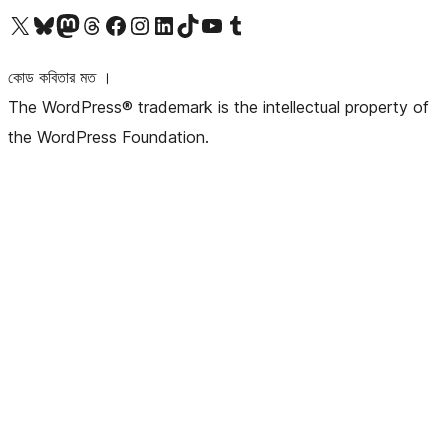
আমাদের X (আগের টুইটার) অ্যাকাউন্টে যান
আমাদের Bluesky অ্যাকাউন্টটি দেখুন
আমাদের মাস্টোডন অ্যাকাউন্টটি দেখুন
আমাদের থ্রেডস অ্যাকাউন্টটি দেখুন
আমাদের ফেসবুক পেজ দেখুন
আমাদের ইন্সটাগ্রাম অ্যাকাউন্ট দেখুন
আমাদের লিঙ্কডইন অ্যাকাউন্টে যান
আমাদের TikTok অ্যাকাউন্টটি দেখুন
আমাদের ইউটিউব চ্যানেলে যান
আমাদের টাম্বলার অ্যাকাউন্ট দেখুন
কোড কবিতার মত ।
The WordPress® trademark is the intellectual property of
the WordPress Foundation.