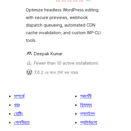
ratings
Optimize headless WordPress editing
with secure previews, webhook
dispatch queueing, automated CDN
cache invalidation, and custom WP-CLI
tools.
Deepak Kumar
Fewer than 10 active installations
7.0.2 এর সাথে টেস্ট করা হয়েছে
সম্পর্কে
প্রদর্শনী
খবর
থিমসমূহ
হোষ্টিং
প্লাগইনস
গোপনীয়তা
প্যাটার্নগুলো