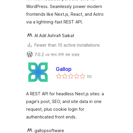
WordPress. Seamlessly power modern
frontends like Next.js, React, and Astro
via a lightning-fast REST API.
Al Adil Ashrafi Saikat
Fewer than 10 active installations
7.0.2 এর সাথে টেস্ট করা হয়েছে
Gallop
total
(0
)
ratings
A REST API for headless Next.js sites: a
page's post, SEO, and site data in one
request, plus cookie login for
authenticated front ends.
gallopsoftware