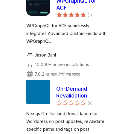
WPGraphQL for
ACF
total
(1
)
ratings
WPGraphQL for ACF seamlessly
integrates Advanced Custom Fields with
WPGraphQL.
Jason Bahl
10,000+ active installations
7.0.2 এর সাথে টেস্ট করা হয়েছে
On-Demand
Revalidation
total
(0
)
ratings
Next.js On-Demand Revalidation for
Wordpress on post updates, revalidate
specific paths and tags on post