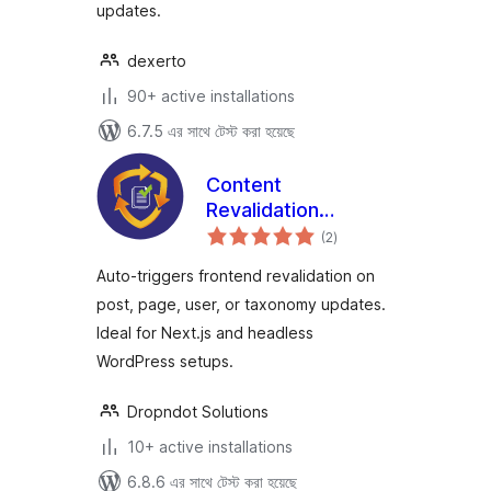
updates.
dexerto
90+ active installations
6.7.5 এর সাথে টেস্ট করা হয়েছে
Content
Revalidation
total
Tracker
(2
)
ratings
Auto-triggers frontend revalidation on
post, page, user, or taxonomy updates.
Ideal for Next.js and headless
WordPress setups.
Dropndot Solutions
10+ active installations
6.8.6 এর সাথে টেস্ট করা হয়েছে