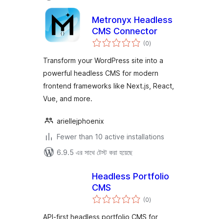
Metronyx Headless
CMS Connector
total
(0
)
ratings
Transform your WordPress site into a
powerful headless CMS for modern
frontend frameworks like Next.js, React,
Vue, and more.
ariellejphoenix
Fewer than 10 active installations
6.9.5 এর সাথে টেস্ট করা হয়েছে
Headless Portfolio
CMS
total
(0
)
ratings
API-first headless portfolio CMS for