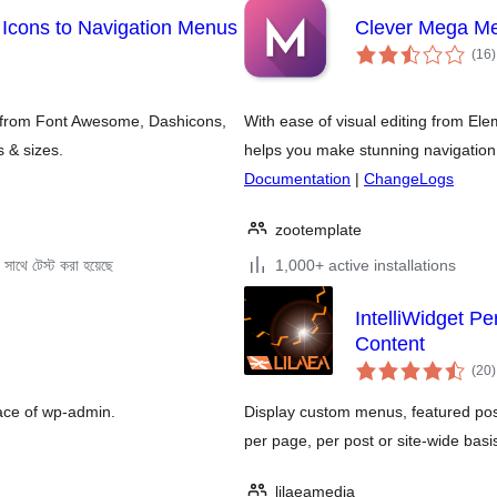
Icons to Navigation Menus
Clever Mega Me
t
(16
)
r
k from Font Awesome, Dashicons,
With ease of visual editing from E
 & sizes.
helps you make stunning navigation
Documentation
|
ChangeLogs
zootemplate
সাথে টেস্ট করা হয়েছে
1,000+ active installations
IntelliWidget 
Content
t
(20
)
r
face of wp-admin.
Display custom menus, featured pos
per page, per post or site-wide basi
lilaeamedia