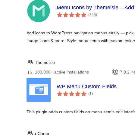
Menu Icons by Themeisle – Add 
total
(846
)
ratings
Add icons to WordPress navigation menus easily — pic
image icons & more. Style menu items with custom colors
Themeisle
100,000+ active installations
7.0.2 এর 
WP Menu Custom Fields
total
(1
)
ratings
This plugin adds custom fields on menu item's edit inter
rtCamp