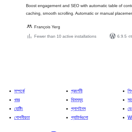
Boost engagement and SEO with automatic table of conten
caching, smooth scrolling. Automatic or manual placemen
François Yerg
Fewer than 10 active installations
6.9.5 এর 
পোস্ট
পেজিনেশন
সম্পর্কে
প্রদর্শনী
শি
খবর
থিমসমূহ
সাপ
হোষ্টিং
প্লাগইনস
ডে
গোপনীয়তা
প্যাটার্নগুলো
W