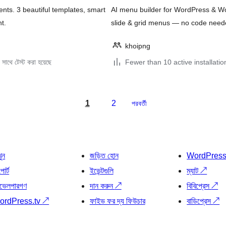
ts. 3 beautiful templates, smart
AI menu builder for WordPress & 
t.
slide & grid menus — no code need
khoipng
সাথে টেস্ট করা হয়েছে
Fewer than 10 active installatio
1
2
পরবর্তী
খুন
জড়িত হোন
WordPres
োর্ট
ইভেন্টগুলি
ম্যাট
↗
ভেলপারগণ
দান করুন
↗
বিবিপ্রেস
↗
ordPress.tv
↗
ফাইভ ফর দ্য ফিউচার
বাডিপ্রেস
↗