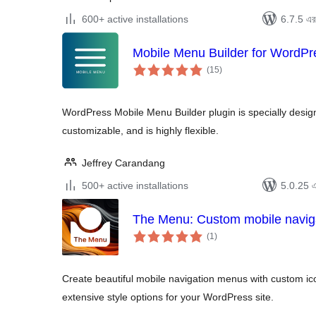
600+ active installations
6.7.5 এর 
Mobile Menu Builder for WordPr
total
(15
)
ratings
WordPress Mobile Menu Builder plugin is specially designe
customizable, and is highly flexible.
Jeffrey Carandang
500+ active installations
5.0.25 এর
The Menu: Custom mobile naviga
total
(1
)
ratings
Create beautiful mobile navigation menus with custom icon
extensive style options for your WordPress site.