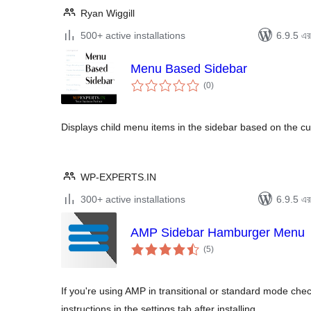
Ryan Wiggill
500+ active installations
6.9.5 এর 
Menu Based Sidebar
total
(0
)
ratings
Displays child menu items in the sidebar based on the cu
WP-EXPERTS.IN
300+ active installations
6.9.5 এর 
AMP Sidebar Hamburger Menu
total
(5
)
ratings
If you're using AMP in transitional or standard mode chec
instructions in the settings tab after installing.