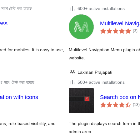
সাথে টেস্ট করা হয়েছে
600+ active installations
ess
Multilevel Navi
to
(3
)
ra
d for mobiles. It is easy to use,
Multilevel Navigation Menu plugin ab
website.
Laxman Prajapati
 সাথে টেস্ট করা হয়েছে
500+ active installations
tion with icons
Search box on 
t
(13
)
r
s, role-based visibility, and
The plugin displays search form in 
admin area.