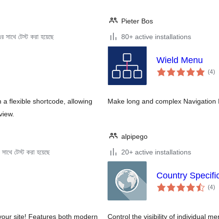
Pieter Bos
 সাথে টেস্ট করা হয়েছে
80+ active installations
Wield Menu
to
(4
)
ra
a flexible shortcode, allowing
Make long and complex Navigation
view.
alpipego
সাথে টেস্ট করা হয়েছে
20+ active installations
Country Specifi
to
(4
)
ra
your site! Features both modern
Control the visibility of individual 