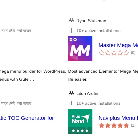
Ryan Stutzman
সাথে টেস্ট করা হয়েছে
10+ active installations
Master Mega M
to
(0
)
ra
mega menu builder for WordPress.
Most advanced Elementor Mega Menu
menus with Gute …
life easier.
Liton Arefin
সাথে টেস্ট করা হয়েছে
10+ active installations
tic TOC Generator for
Naviplus Menu 
to
(2
)
ra