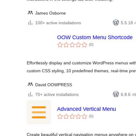
James Osborne
100+ active installations
5.5.18 এর
OOW Custom Menu Shortcode
total
(0
)
ratings
Effortlessly display and customize WordPress menus with 
custom CSS styling, 10 predefined themes, real-time pre
David OOWPRESS
70+ active installations
6.8.6 এর 
Advanced Vertical Menu
total
(0
)
ratings
Create beautiful vertical navigation menus anywhere on 