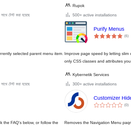
Rupok
সাথে টেস্ট করা হয়েছে
500+ active installations
Purify Menus
to
(6
)
ra
rrently selected parent menu item.
Improve page speed by letting slim
only CSS classes and attributes yo
Kybernetik Services
সাথে টেস্ট করা হয়েছে
300+ active installations
Customizer Hi
to
(0
)
ra
k the FAQ's below, or follow the
Removes the Navigation Menu paqne