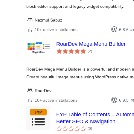
block editor support and legacy widget compatibility.
Nazmul Sabuz
10+ active installations
6.8.6 এর 
RoarDev Mega Menu Builder
total
(2
)
ratings
RoarDev Mega Menu Builder is a powerful and modern 
Create beautiful mega menus using WordPress native 
RoarDev
10+ active installations
6.9.5 এর 
FYP Table of Contents – Automa
Better SEO & Navigation
total
(0
)
ratings