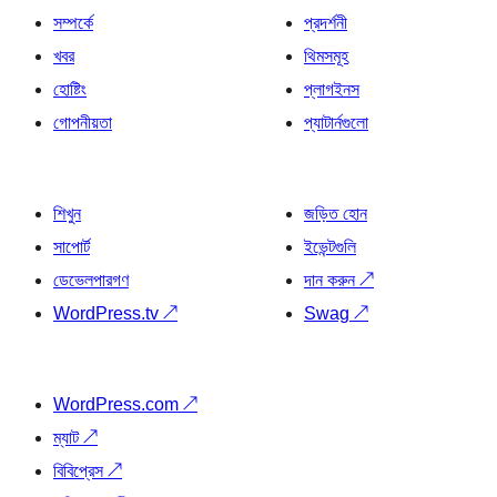
সম্পর্কে
প্রদর্শনী
খবর
থিমসমূহ
হোষ্টিং
প্লাগইনস
গোপনীয়তা
প্যাটার্নগুলো
শিখুন
জড়িত হোন
সাপোর্ট
ইভেন্টগুলি
ডেভেলপারগণ
দান করুন
↗
WordPress.tv
↗
Swag
↗
WordPress.com
↗
ম্যাট
↗
বিবিপ্রেস
↗