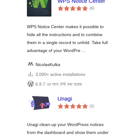
WPS Notice Center
total
(6
)
ratings
WPS Notice Center makes it possible to
hide all the instructions and to combine
them in a single record to unfold. Take full
advantage of your WordPre …
NicolasKulka
3,000+ active installations
6.8.7 এর সাথে টেস্ট করা হয়েছে
Unagi
total
(2
)
ratings
Unagi clean-up your WordPress notices
from the dashboard and show them under