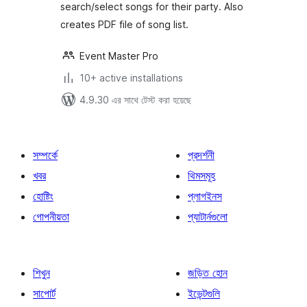
search/select songs for their party. Also
creates PDF file of song list.
Event Master Pro
10+ active installations
4.9.30 এর সাথে টেস্ট করা হয়েছে
সম্পর্কে
প্রদর্শনী
খবর
থিমসমূহ
হোষ্টিং
প্লাগইনস
গোপনীয়তা
প্যাটার্নগুলো
শিখুন
জড়িত হোন
সাপোর্ট
ইভেন্টগুলি