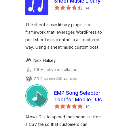
Sheet Music Libary
total
(4
)
ratings
The sheet music library plugin is a
framework that leverages WordPress to
post sheet music online in a structured
way. Using a sheet music custom post …
Nick Halsey
100+ active installations
7.0.3 এর সাথে টেস্ট করা হয়েছে
EMP Song Selector
Tool for Mobile DJs
total
(10
)
ratings
Allows DJs to upload their song list from
a CSV file so that customers can