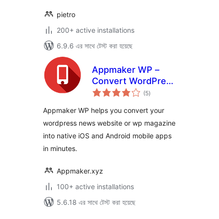
pietro
200+ active installations
6.9.6 এর সাথে টেস্ট করা হয়েছে
Appmaker WP –
Convert WordPress
total
to Native Android &
(5
)
ratings
iOS App
Appmaker WP helps you convert your
wordpress news website or wp magazine
into native iOS and Android mobile apps
in minutes.
Appmaker.xyz
100+ active installations
5.6.18 এর সাথে টেস্ট করা হয়েছে