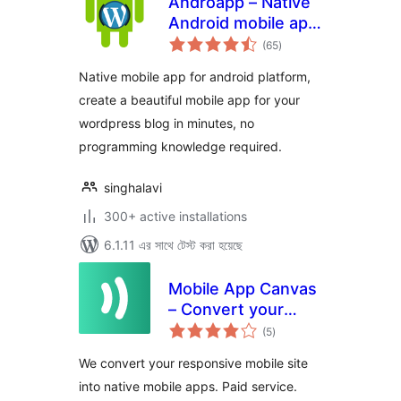
Androapp – Native
Android mobile app
total
for wordpress site
(65
)
ratings
Native mobile app for android platform,
create a beautiful mobile app for your
wordpress blog in minutes, no
programming knowledge required.
singhalavi
300+ active installations
6.1.11 এর সাথে টেস্ট করা হয়েছে
Mobile App Canvas
– Convert your
total
Website Into an
(5
)
ratings
App for iOS and
We convert your responsive mobile site
Android
into native mobile apps. Paid service.