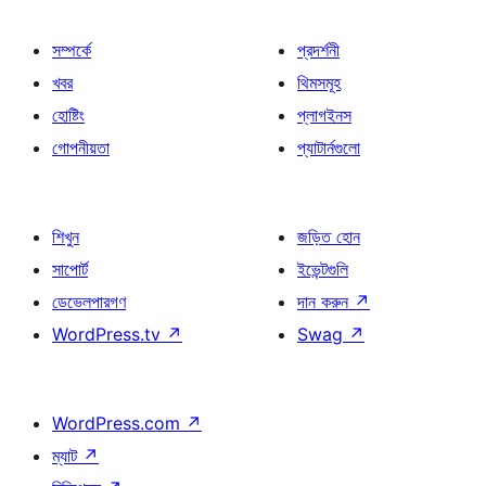
সম্পর্কে
প্রদর্শনী
খবর
থিমসমূহ
হোষ্টিং
প্লাগইনস
গোপনীয়তা
প্যাটার্নগুলো
শিখুন
জড়িত হোন
সাপোর্ট
ইভেন্টগুলি
ডেভেলপারগণ
দান করুন
↗
WordPress.tv
↗
Swag
↗
WordPress.com
↗
ম্যাট
↗