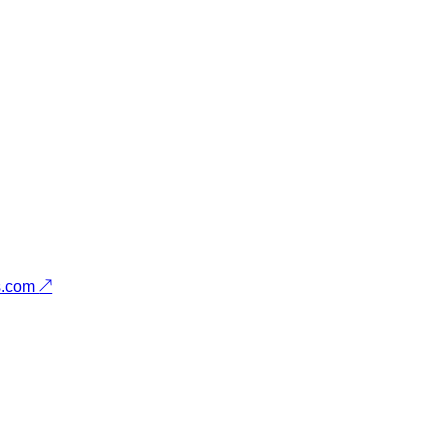
s.com
↗