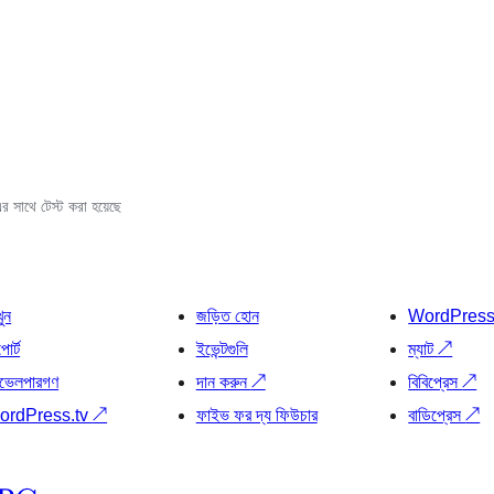
 সাথে টেস্ট করা হয়েছে
খুন
জড়িত হোন
WordPres
োর্ট
ইভেন্টগুলি
ম্যাট
↗
ভেলপারগণ
দান করুন
↗
বিবিপ্রেস
↗
ordPress.tv
↗
ফাইভ ফর দ্য ফিউচার
বাডিপ্রেস
↗