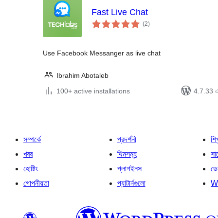
Fast Live Chat
total
(2
)
ratings
Use Facebook Messanger as live chat
Ibrahim Abotaleb
100+ active installations
4.7.33 এর
সম্পর্কে
প্রদর্শনী
শি
খবর
থিমসমূহ
সাপ
হোষ্টিং
প্লাগইনস
ডে
গোপনীয়তা
প্যাটার্নগুলো
W