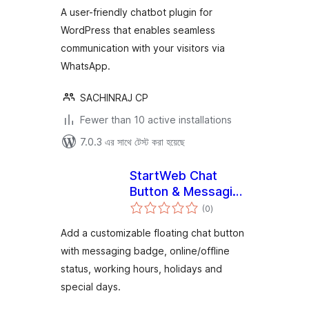
A user-friendly chatbot plugin for
WordPress that enables seamless
communication with your visitors via
WhatsApp.
SACHINRAJ CP
Fewer than 10 active installations
7.0.3 এর সাথে টেস্ট করা হয়েছে
StartWeb Chat
Button & Messaging
total
Badge
(0
)
ratings
Add a customizable floating chat button
with messaging badge, online/offline
status, working hours, holidays and
special days.