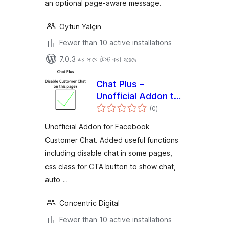
an optional page-aware message.
Oytun Yalçın
Fewer than 10 active installations
7.0.3 এর সাথে টেস্ট করা হয়েছে
Chat Plus –
Unofficial Addon to
total
disable chat on
(0
)
ratings
page and more
Unofficial Addon for Facebook
Customer Chat. Added useful functions
including disable chat in some pages,
css class for CTA button to show chat,
auto …
Concentric Digital
Fewer than 10 active installations