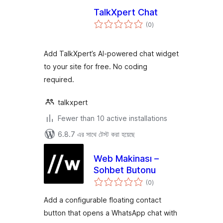
TalkXpert Chat
total
(0
)
ratings
Add TalkXpert’s AI-powered chat widget
to your site for free. No coding
required.
talkxpert
Fewer than 10 active installations
6.8.7 এর সাথে টেস্ট করা হয়েছে
Web Makinası –
Sohbet Butonu
total
(0
)
ratings
Add a configurable floating contact
button that opens a WhatsApp chat with