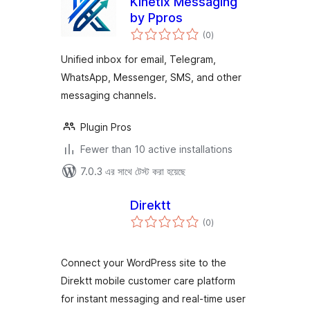
Kinetix Messaging
by Ppros
total
(0
)
ratings
Unified inbox for email, Telegram,
WhatsApp, Messenger, SMS, and other
messaging channels.
Plugin Pros
Fewer than 10 active installations
7.0.3 এর সাথে টেস্ট করা হয়েছে
Direktt
total
(0
)
ratings
Connect your WordPress site to the
Direktt mobile customer care platform
for instant messaging and real-time user