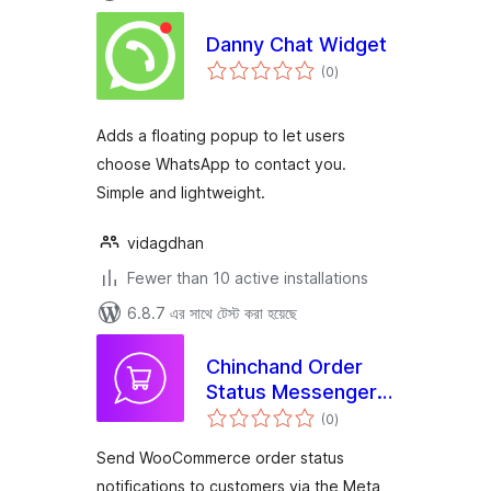
Danny Chat Widget
total
(0
)
ratings
Adds a floating popup to let users
choose WhatsApp to contact you.
Simple and lightweight.
vidagdhan
Fewer than 10 active installations
6.8.7 এর সাথে টেস্ট করা হয়েছে
Chinchand Order
Status Messenger
total
for WooCommerce
(0
)
ratings
Send WooCommerce order status
notifications to customers via the Meta