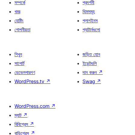
সম্পর্কে
প্রদর্শনী
খবর
থিমসমূহ
হোষ্টিং
প্লাগইনস
গোপনীয়তা
প্যাটার্নগুলো
শিখুন
জড়িত হোন
সাপোর্ট
ইভেন্টগুলি
ডেভেলপারগণ
দান করুন
↗
WordPress.tv
↗
Swag
↗
WordPress.com
↗
ম্যাট
↗
বিবিপ্রেস
↗
বাডিপ্রেস
↗