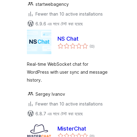
startwebagency
Fewer than 10 active installations
6.9.6 এর সাথে টেস্ট করা হয়েছে
NS Chat
total
(0
)
ratings
Real-time WebSocket chat for
WordPress with user sync and message
history.
Sergey Ivanov
Fewer than 10 active installations
6.8.7 এর সাথে টেস্ট করা হয়েছে
MisterChat
total
(0
)