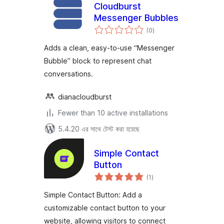
Cloudburst
Messenger Bubbles
total
(0
)
ratings
Adds a clean, easy-to-use “Messenger
Bubble” block to represent chat
conversations.
dianacloudburst
Fewer than 10 active installations
5.4.20 এর সাথে টেস্ট করা হয়েছে
Simple Contact
Button
total
(1
)
ratings
Simple Contact Button: Add a
customizable contact button to your
website, allowing visitors to connect