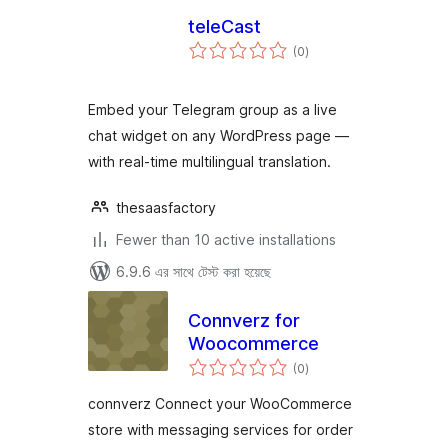
teleCast
total
(0
)
ratings
Embed your Telegram group as a live
chat widget on any WordPress page —
with real-time multilingual translation.
thesaasfactory
Fewer than 10 active installations
6.9.6 এর সাথে টেস্ট করা হয়েছে
Connverz for
Woocommerce
total
(0
)
ratings
connverz Connect your WooCommerce
store with messaging services for order