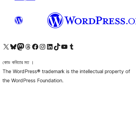
আমাদের X (আগের টুইটার) অ্যাকাউন্টে যান
আমাদের Bluesky অ্যাকাউন্টটি দেখুন
আমাদের মাস্টোডন অ্যাকাউন্টটি দেখুন
আমাদের থ্রেডস অ্যাকাউন্টটি দেখুন
আমাদের ফেসবুক পেজ দেখুন
আমাদের ইন্সটাগ্রাম অ্যাকাউন্ট দেখুন
আমাদের লিঙ্কডইন অ্যাকাউন্টে যান
আমাদের TikTok অ্যাকাউন্টটি দেখুন
আমাদের ইউটিউব চ্যানেলে যান
আমাদের টাম্বলার অ্যাকাউন্ট দেখুন
কোড কবিতার মত ।
The WordPress® trademark is the intellectual property of
the WordPress Foundation.