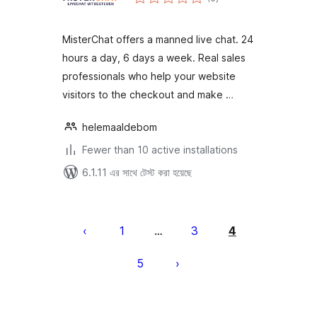
ratings
MisterChat offers a manned live chat. 24
hours a day, 6 days a week. Real sales
professionals who help your website
visitors to the checkout and make …
helemaaldebom
Fewer than 10 active installations
6.1.11 এর সাথে টেস্ট করা হয়েছে
পোস্ট
পেজিনেশন
1
3
4
…
5