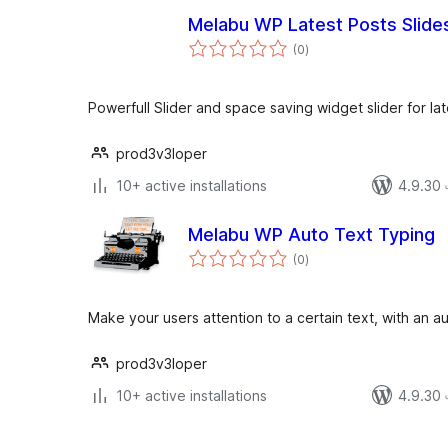
Melabu WP Latest Posts Slide
total
(0
)
ratings
Powerfull Slider and space saving widget slider for lat
prod3v3loper
10+ active installations
4.9.30 এর
Melabu WP Auto Text Typing
total
(0
)
ratings
Make your users attention to a certain text, with an a
prod3v3loper
10+ active installations
4.9.30 এর