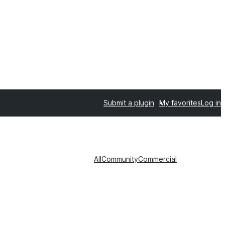
Submit a plugin
My favorites
Log in
All
Community
Commercial