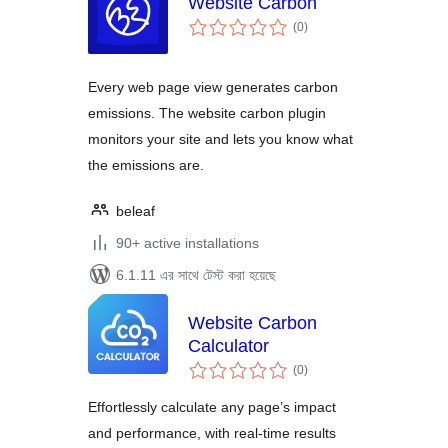
Website Carbon
total
(0
)
ratings
Every web page view generates carbon
emissions. The website carbon plugin
monitors your site and lets you know what
the emissions are.
beleaf
90+ active installations
6.1.11 এর সাথে টেস্ট করা হয়েছে
Website Carbon
Calculator
total
(0
)
ratings
Effortlessly calculate any page’s impact
and performance, with real-time results