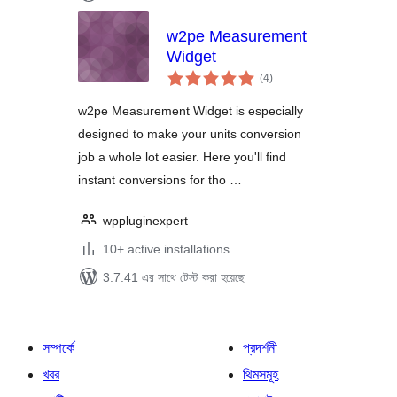
w2pe Measurement
Widget
total
(4
)
ratings
w2pe Measurement Widget is especially
designed to make your units conversion
job a whole lot easier. Here you'll find
instant conversions for tho …
wppluginexpert
10+ active installations
3.7.41 এর সাথে টেস্ট করা হয়েছে
সম্পর্কে
প্রদর্শনী
খবর
থিমসমূহ