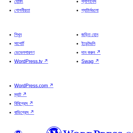
হোষ্টিং
প্লাগইনস
গোপনীয়তা
প্যাটার্নগুলো
শিখুন
জড়িত হোন
সাপোর্ট
ইভেন্টগুলি
ডেভেলপারগণ
দান করুন
↗
WordPress.tv
↗
Swag
↗
WordPress.com
↗
ম্যাট
↗
বিবিপ্রেস
↗
বাডিপ্রেস
↗