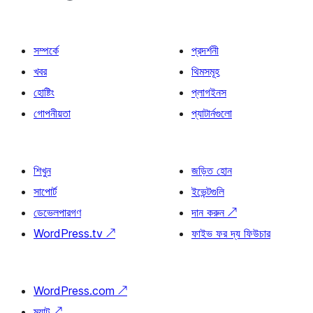
সম্পর্কে
প্রদর্শনী
খবর
থিমসমূহ
হোষ্টিং
প্লাগইনস
গোপনীয়তা
প্যাটার্নগুলো
শিখুন
জড়িত হোন
সাপোর্ট
ইভেন্টগুলি
ডেভেলপারগণ
দান করুন
↗
WordPress.tv
↗
ফাইভ ফর দ্য ফিউচার
WordPress.com
↗
ম্যাট
↗