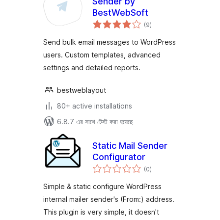
Sender by
BestWebSoft
total
(9
)
ratings
Send bulk email messages to WordPress
users. Custom templates, advanced
settings and detailed reports.
bestweblayout
80+ active installations
6.8.7 এর সাথে টেস্ট করা হয়েছে
Static Mail Sender
Configurator
total
(0
)
ratings
Simple & static configure WordPress
internal mailer sender's (From:) address.
This plugin is very simple, it doesn't