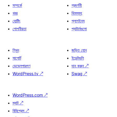
সম্পর্কে
প্রদর্শনী
খবর
থিমসমূহ
হোষ্টিং
প্লাগইনস
গোপনীয়তা
প্যাটার্নগুলো
শিখুন
জড়িত হোন
সাপোর্ট
ইভেন্টগুলি
ডেভেলপারগণ
দান করুন
↗
WordPress.tv
↗
Swag
↗
WordPress.com
↗
ম্যাট
↗
বিবিপ্রেস
↗