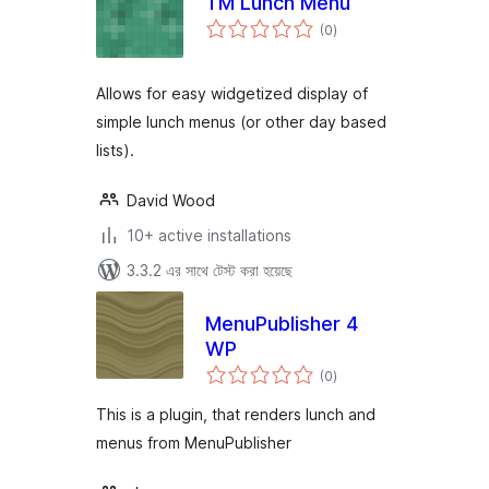
TM Lunch Menu
total
(0
)
ratings
Allows for easy widgetized display of
simple lunch menus (or other day based
lists).
David Wood
10+ active installations
3.3.2 এর সাথে টেস্ট করা হয়েছে
MenuPublisher 4
WP
total
(0
)
ratings
This is a plugin, that renders lunch and
menus from MenuPublisher