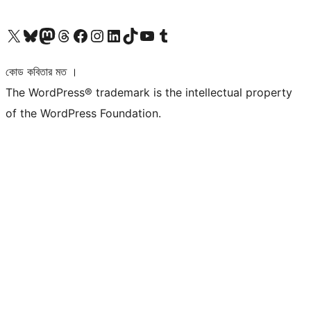
আমাদের X (আগের টুইটার) অ্যাকাউন্টে যান
আমাদের Bluesky অ্যাকাউন্টটি দেখুন
আমাদের মাস্টোডন অ্যাকাউন্টটি দেখুন
আমাদের থ্রেডস অ্যাকাউন্টটি দেখুন
আমাদের ফেসবুক পেজ দেখুন
আমাদের ইন্সটাগ্রাম অ্যাকাউন্ট দেখুন
আমাদের লিঙ্কডইন অ্যাকাউন্টে যান
আমাদের TikTok অ্যাকাউন্টটি দেখুন
আমাদের ইউটিউব চ্যানেলে যান
আমাদের টাম্বলার অ্যাকাউন্ট দেখুন
কোড কবিতার মত ।
The WordPress® trademark is the intellectual property
of the WordPress Foundation.