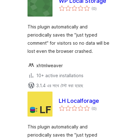
WP Local Storage
total
(0
)
ratings
This plugin automatically and
periodically saves the "just typed
comment" for visitors so no data will be
lost even the browser crashed.
xhtmlweaver
10+ active installations
3.1.4 এর সাথে টেস্ট করা হয়েছে
LH Localforage
total
(0
)
ratings
This plugin automatically and
periodically saves the "just typed