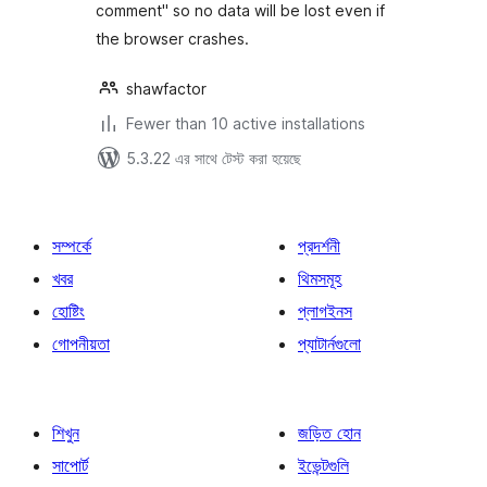
comment" so no data will be lost even if
the browser crashes.
shawfactor
Fewer than 10 active installations
5.3.22 এর সাথে টেস্ট করা হয়েছে
সম্পর্কে
প্রদর্শনী
খবর
থিমসমূহ
হোষ্টিং
প্লাগইনস
গোপনীয়তা
প্যাটার্নগুলো
শিখুন
জড়িত হোন
সাপোর্ট
ইভেন্টগুলি