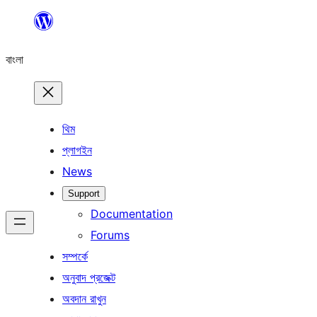
এড়িয়ে
কনটেন্টে
বাংলা
যান
থিম
প্লাগইন
News
Support
Documentation
Forums
সম্পর্কে
অনুবাদ প্রজেক্ট
অবদান রাখুন