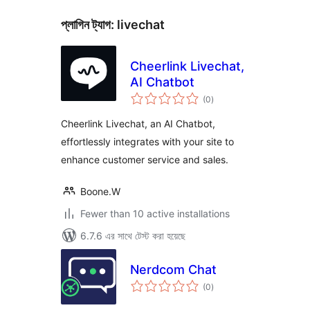
প্লাগিন ট্যাগ:
livechat
Cheerlink Livechat,
AI Chatbot
total
(0
)
ratings
Cheerlink Livechat, an AI Chatbot,
effortlessly integrates with your site to
enhance customer service and sales.
Boone.W
Fewer than 10 active installations
6.7.6 এর সাথে টেস্ট করা হয়েছে
Nerdcom Chat
total
(0
)
ratings