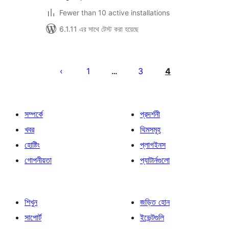
Fewer than 10 active installations
6.1.11 এর সাথে টেস্ট করা হয়েছে
পোস্ট
পেজিনেশন
1
3
4
…
সম্পর্কে
প্রদর্শনী
খবর
থিমসমূহ
হোষ্টিং
প্লাগইনস
গোপনীয়তা
প্যাটার্নগুলো
শিখুন
জড়িত হোন
সাপোর্ট
ইভেন্টগুলি