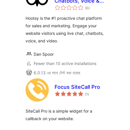
Chatbots, Voice &
total
Video
(0
)
ratings
Hootsy is the #1 proactive chat platform
for sales and marketing. Engage your
website visitors using live chat, chatbots,
voice, and video.
Dan Spoor
Fewer than 10 active installations
6.0.13 এর সাথে টেস্ট করা হয়েছে
Focus SiteCall Pro
total
(1
)
ratings
SiteCall Pro is a simple widget for a
callback on your website.