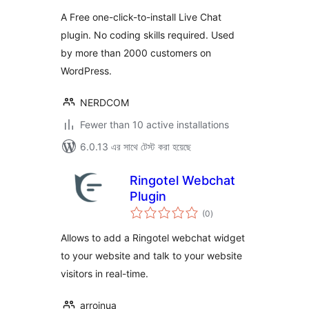
A Free one-click-to-install Live Chat
plugin. No coding skills required. Used
by more than 2000 customers on
WordPress.
NERDCOM
Fewer than 10 active installations
6.0.13 এর সাথে টেস্ট করা হয়েছে
Ringotel Webchat
Plugin
total
(0
)
ratings
Allows to add a Ringotel webchat widget
to your website and talk to your website
visitors in real-time.
arroinua