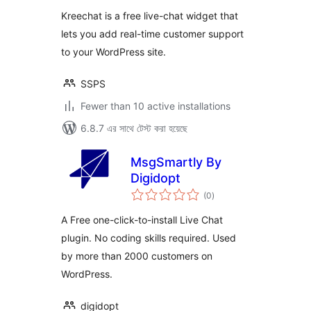
Kreechat is a free live-chat widget that
lets you add real-time customer support
to your WordPress site.
SSPS
Fewer than 10 active installations
6.8.7 এর সাথে টেস্ট করা হয়েছে
MsgSmartly By
Digidopt
total
(0
)
ratings
A Free one-click-to-install Live Chat
plugin. No coding skills required. Used
by more than 2000 customers on
WordPress.
digidopt