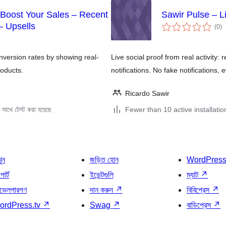
 Boost Your Sales – Recent
Sawir Pulse – 
to
– Upsells
(0
)
ra
onversion rates by showing real-
Live social proof from real activity:
oducts.
notifications. No fake notifications, e
Ricardo Sawir
সাথে টেস্ট করা হয়েছে
Fewer than 10 active installatio
খুন
জড়িত হোন
WordPres
োর্ট
ইভেন্টগুলি
ম্যাট
↗
ভেলপারগণ
দান করুন
↗
বিবিপ্রেস
↗
ordPress.tv
↗
Swag
↗
বাডিপ্রেস
↗