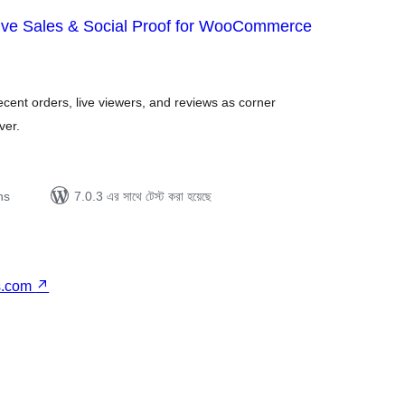
Live Sales & Social Proof for WooCommerce
tal
tings
 recent orders, live viewers, and reviews as corner
ver.
ns
7.0.3 এর সাথে টেস্ট করা হয়েছে
s.com
↗