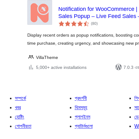
Notification for WooCommerce |
Sales Popup – Live Feed Sales 
total
(80
)
ratings
Display recent orders as popup notifications, boosting c
time purchase, creating urgency, and showcasing new pr
VillaTheme
5,000+ active installations
7.0.3 এর 
সম্পর্কে
প্রদর্শনী
শি
খবর
থিমসমূহ
সাপ
হোষ্টিং
প্লাগইনস
ডে
গোপনীয়তা
প্যাটার্নগুলো
W