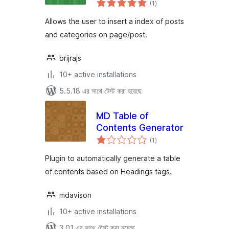
(1
)
ratings
Allows the user to insert a index of posts
and categories on page/post.
brijrajs
10+ active installations
5.5.18 এর সাথে টেস্ট করা হয়েছে
MD Table of
Contents Generator
total
(1
)
ratings
Plugin to automatically generate a table
of contents based on Headings tags.
mdavison
10+ active installations
3.01 এর সাথে টেস্ট করা হয়েছে