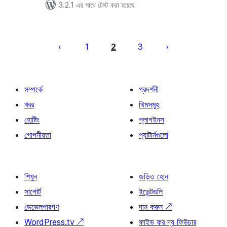
3.2.1 এর সাথে টেস্ট করা হয়েছে
পোস্ট
পেজিনেশন
1
2
3
সম্পর্কে
প্রদর্শনী
খবর
থিমসমূহ
হোষ্টিং
প্লাগইনস
গোপনীয়তা
প্যাটার্নগুলো
শিখুন
জড়িত হোন
সাপোর্ট
ইভেন্টগুলি
ডেভেলপারগণ
দান করুন
↗
WordPress.tv
↗
ফাইভ ফর দ্য ফিউচার