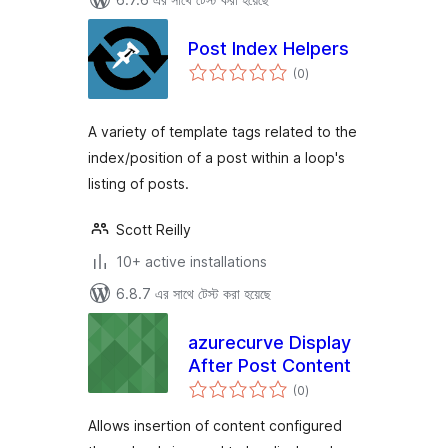
Post Index Helpers
total
(0
)
ratings
A variety of template tags related to the
index/position of a post within a loop's
listing of posts.
Scott Reilly
10+ active installations
6.8.7 এর সাথে টেস্ট করা হয়েছে
azurecurve Display
After Post Content
total
(0
)
ratings
Allows insertion of content configured