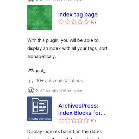
Index tag page
total
(0
)
ratings
With this plugin, you will be able to
display an index with all your tags, sort
alphabeticaly.
mat_
10+ active installations
2.7.1 এর সাথে টেস্ট করা হয়েছে
ArchivesPress:
Index Blocks for
total
WordPress
(0
)
ratings
Display indexes based on the dates