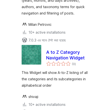
(years, months, and days archives),
authors, and taxonomy terms for quick
navigation and filtering of posts.
Milan Petrovic
10+ active installations
7.0.3 এর সাথে টেস্ট করা হয়েছে
A to Z Category
Navigation Widget
total
(0
)
ratings
This Widget will show A-to-Z listing of all
the categories and its subcategories in
alphabetical order
shivaji
10+ active installations