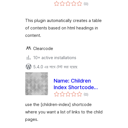
total
(0
)
ratings
This plugin automatically creates a table
of contents based on html headings in
content.
Clearcode
10+ active installations
5.4.0 এর সাথে টেস্ট করা হয়েছে
Name: Children
Index Shortcode
total
Plugin
(0
)
ratings
use the [children-index] shortcode
where you want a list of links to the child
pages.