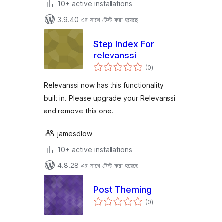
10+ active installations
3.9.40 এর সাথে টেস্ট করা হয়েছে
Step Index For
relevanssi
total
(0
)
ratings
Relevanssi now has this functionality
built in. Please upgrade your Relevanssi
and remove this one.
jamesdlow
10+ active installations
4.8.28 এর সাথে টেস্ট করা হয়েছে
Post Theming
total
(0
)
ratings