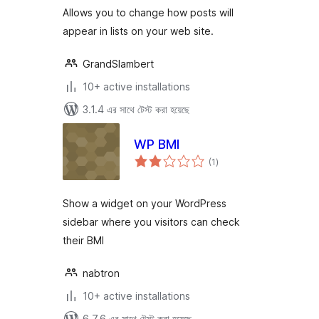
Allows you to change how posts will
appear in lists on your web site.
GrandSlambert
10+ active installations
3.1.4 এর সাথে টেস্ট করা হয়েছে
WP BMI
total
(1
)
ratings
Show a widget on your WordPress
sidebar where you visitors can check
their BMI
nabtron
10+ active installations
6.7.6 এর সাথে টেস্ট করা হয়েছে