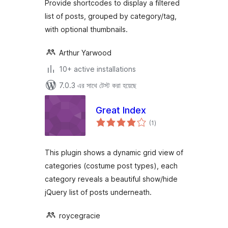
Provide shortcodes to display a filtered
list of posts, grouped by category/tag,
with optional thumbnails.
Arthur Yarwood
10+ active installations
7.0.3 এর সাথে টেস্ট করা হয়েছে
Great Index
total
(1
)
ratings
This plugin shows a dynamic grid view of
categories (costume post types), each
category reveals a beautiful show/hide
jQuery list of posts underneath.
roycegracie