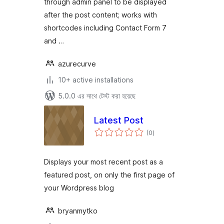
through admin panel to be displayed
after the post content; works with
shortcodes including Contact Form 7
and …
azurecurve
10+ active installations
5.0.0 এর সাথে টেস্ট করা হয়েছে
Latest Post
total
(0
)
ratings
Displays your most recent post as a
featured post, on only the first page of
your Wordpress blog
bryanmytko