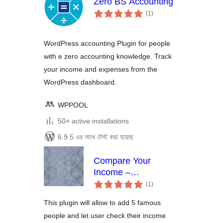
Zero BS Accounting
total
(1
)
ratings
WordPress accounting Plugin for people
with e zero accounting knowledge. Track
your income and expenses from the
WordPress dashboard.
WPPOOL
50+ active installations
6.9.5 এর সাথে টেস্ট করা হয়েছে
Compare Your
Income –
total
MoneyArcher
(1
)
ratings
This plugin will allow to add 5 famous
people and let user check their income