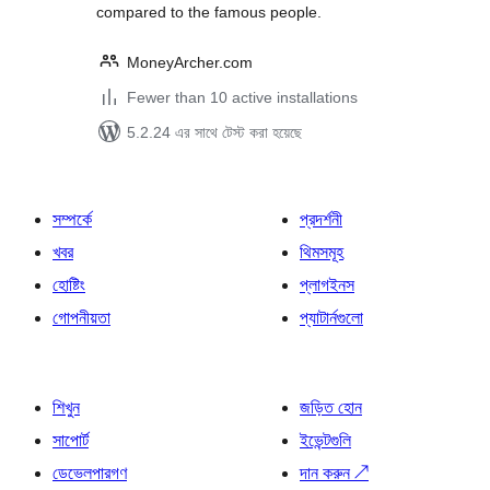
compared to the famous people.
MoneyArcher.com
Fewer than 10 active installations
5.2.24 এর সাথে টেস্ট করা হয়েছে
সম্পর্কে
প্রদর্শনী
খবর
থিমসমূহ
হোষ্টিং
প্লাগইনস
গোপনীয়তা
প্যাটার্নগুলো
শিখুন
জড়িত হোন
সাপোর্ট
ইভেন্টগুলি
ডেভেলপারগণ
দান করুন
↗