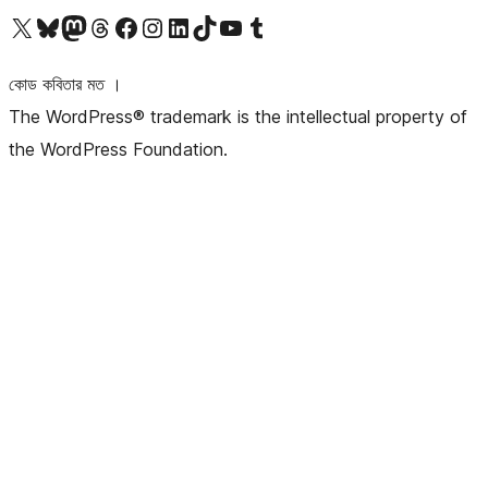
আমাদের X (আগের টুইটার) অ্যাকাউন্টে যান
আমাদের Bluesky অ্যাকাউন্টটি দেখুন
আমাদের মাস্টোডন অ্যাকাউন্টটি দেখুন
আমাদের থ্রেডস অ্যাকাউন্টটি দেখুন
আমাদের ফেসবুক পেজ দেখুন
আমাদের ইন্সটাগ্রাম অ্যাকাউন্ট দেখুন
আমাদের লিঙ্কডইন অ্যাকাউন্টে যান
আমাদের TikTok অ্যাকাউন্টটি দেখুন
আমাদের ইউটিউব চ্যানেলে যান
আমাদের টাম্বলার অ্যাকাউন্ট দেখুন
কোড কবিতার মত ।
The WordPress® trademark is the intellectual property of
the WordPress Foundation.