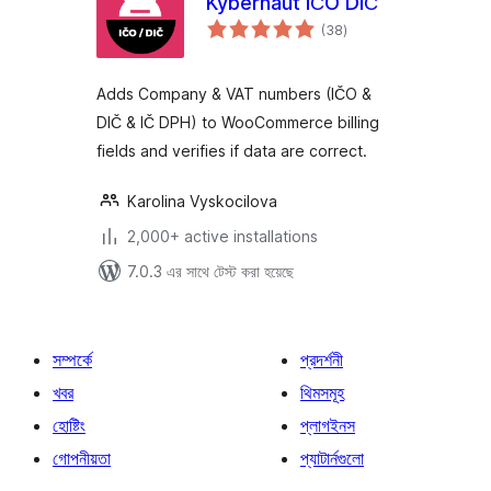
Kybernaut IČO DIČ
total
(38
)
ratings
Adds Company & VAT numbers (IČO &
DIČ & IČ DPH) to WooCommerce billing
fields and verifies if data are correct.
Karolina Vyskocilova
2,000+ active installations
7.0.3 এর সাথে টেস্ট করা হয়েছে
সম্পর্কে
প্রদর্শনী
খবর
থিমসমূহ
হোষ্টিং
প্লাগইনস
গোপনীয়তা
প্যাটার্নগুলো