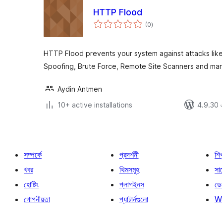
HTTP Flood
total
(0
)
ratings
HTTP Flood prevents your system against attacks lik
Spoofing, Brute Force, Remote Site Scanners and man
Aydin Antmen
10+ active installations
4.9.30 এর
সম্পর্কে
প্রদর্শনী
শি
খবর
থিমসমূহ
সাপ
হোষ্টিং
প্লাগইনস
ডে
গোপনীয়তা
প্যাটার্নগুলো
W