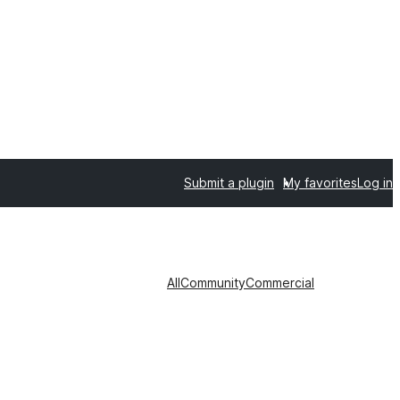
Submit a plugin
My favorites
Log in
All
Community
Commercial