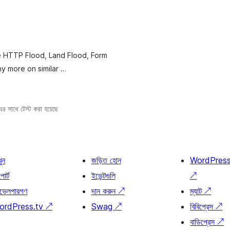
e HTTP Flood, Land Flood, Form
y more on similar …
 সাথে টেস্ট করা হয়েছে
খুন
জড়িত হোন
WordPres
োর্ট
ইভেন্টগুলি
↗
ভেলপারগণ
দান করুন
↗
ম্যাট
↗
ordPress.tv
↗
Swag
↗
বিবিপ্রেস
↗
বাডিপ্রেস
↗