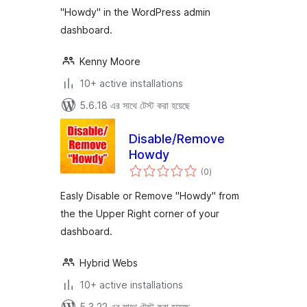
"Howdy" in the WordPress admin
dashboard.
Kenny Moore
10+ active installations
5.6.18 এর সাথে টেস্ট করা হয়েছে
Disable/Remove
Howdy
total
(0
)
ratings
Easly Disable or Remove "Howdy" from
the the Upper Right corner of your
dashboard.
Hybrid Webs
10+ active installations
5.3.22 এর সাথে টেস্ট করা হয়েছে