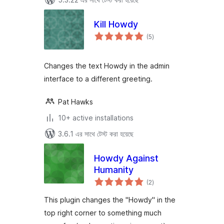
Kill Howdy
total
(5
)
ratings
Changes the text Howdy in the admin
interface to a different greeting.
Pat Hawks
10+ active installations
3.6.1 এর সাথে টেস্ট করা হয়েছে
Howdy Against
Humanity
total
(2
)
ratings
This plugin changes the "Howdy" in the
top right corner to something much