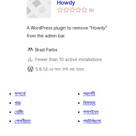
Howdy
total
(0
)
ratings
A WordPress plugin to remove "Howdy"
from the admin bar.
Brad Parbs
Fewer than 10 active installations
5.8.14 এর সাথে টেস্ট করা হয়েছে
সম্পর্কে
প্রদর্শনী
খবর
থিমসমূহ
হোষ্টিং
প্লাগইনস
গোপনীয়তা
প্যাটার্নগুলো