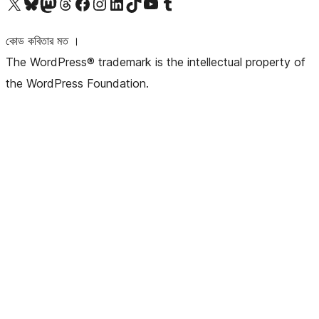
আমাদের X (আগের টুইটার) অ্যাকাউন্টে যান
আমাদের Bluesky অ্যাকাউন্টটি দেখুন
আমাদের মাস্টোডন অ্যাকাউন্টটি দেখুন
আমাদের থ্রেডস অ্যাকাউন্টটি দেখুন
আমাদের ফেসবুক পেজ দেখুন
আমাদের ইন্সটাগ্রাম অ্যাকাউন্ট দেখুন
আমাদের লিঙ্কডইন অ্যাকাউন্টে যান
আমাদের TikTok অ্যাকাউন্টটি দেখুন
আমাদের ইউটিউব চ্যানেলে যান
আমাদের টাম্বলার অ্যাকাউন্ট দেখুন
কোড কবিতার মত ।
The WordPress® trademark is the intellectual property of
the WordPress Foundation.