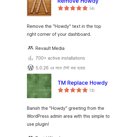
Remove Howdy
total
(4
)
ratings
Remove the "Howdy" text in the top
right corner of your dashboard.
Revault Media
700+ active installations
5.0.26 এর সাথে টেস্ট করা হয়েছে
TM Replace Howdy
total
(3
)
ratings
Banish the "Howdy" greeting from the
WordPress admin area with this simple to
use plugin!