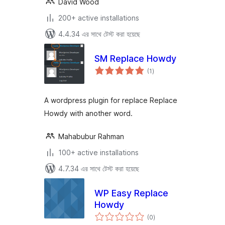
David Wood
200+ active installations
4.4.34 এর সাথে টেস্ট করা হয়েছে
SM Replace Howdy
total
(1
)
ratings
A wordpress plugin for replace Replace
Howdy with another word.
Mahabubur Rahman
100+ active installations
4.7.34 এর সাথে টেস্ট করা হয়েছে
WP Easy Replace
Howdy
total
(0
)
ratings