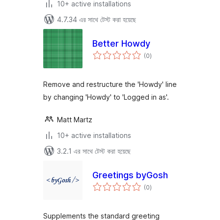
10+ active installations
4.7.34 এর সাথে টেস্ট করা হয়েছে
Better Howdy
total
(0
)
ratings
Remove and restructure the 'Howdy' line
by changing 'Howdy' to 'Logged in as'.
Matt Martz
10+ active installations
3.2.1 এর সাথে টেস্ট করা হয়েছে
Greetings byGosh
total
(0
)
ratings
Supplements the standard greeting