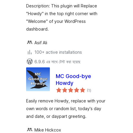
Description: This plugin will Replace
"Howdy" in the top right corner with
"Welcome" of your WordPress
dashboard.
Asif Ali
100+ active installations
6.9.6 এর সাথে টেস্ট করা হয়েছে
MC Good-bye
Howdy
total
(1
)
ratings
Easily remove Howdy, replace with your
own words or random list, today's day
and date, or daypart greeting.
Mike Hickcox