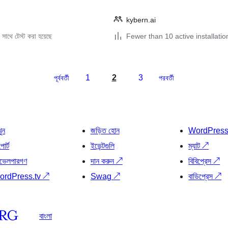
kybern.ai
সাথে টেস্ট করা হয়েছে
Fewer than 10 active installatio
1
2
3
পূর্ববর্তী
পরবর্তী
খুন
জড়িত হোন
WordPres
োর্ট
ইভেন্টগুলি
ম্যাট
↗
ভেলপারগণ
দান করুন
↗
বিবিপ্রেস
↗
ordPress.tv
↗
Swag
↗
বাডিপ্রেস
↗
বাংলা