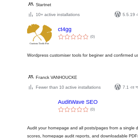
Startnet
10+ active installations
5.5.19 এর
ct4gg
total
(0
)
ratings
Wordpress customiser tools for beginer and confirmed u
Franck VANHOUCKE
Fewer than 10 active installations
7.1 এর সা
AuditWave SEO
total
(0
)
ratings
Audit your homepage and all posts/pages from a single 
scores, homepage audit reports, and downloadable PDF