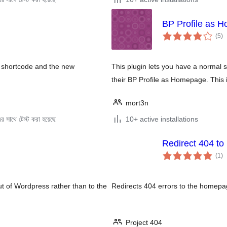
BP Profile as 
to
(5
)
ra
a shortcode and the new
This plugin lets you have a normal 
their BP Profile as Homepage. This 
mort3n
 সাথে টেস্ট করা হয়েছে
10+ active installations
Redirect 404 t
to
(1
)
ra
ut of Wordpress rather than to the
Redirects 404 errors to the homepag
Project 404