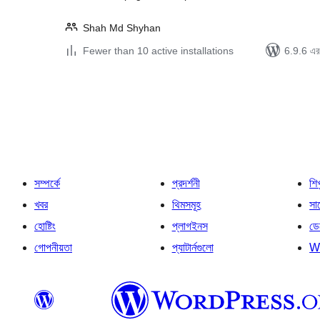
Shah Md Shyhan
Fewer than 10 active installations
6.9.6 এর 
পোস্ট
পেজিনেশন
সম্পর্কে
প্রদর্শনী
শি
খবর
থিমসমূহ
সাপ
হোষ্টিং
প্লাগইনস
ডে
গোপনীয়তা
প্যাটার্নগুলো
W