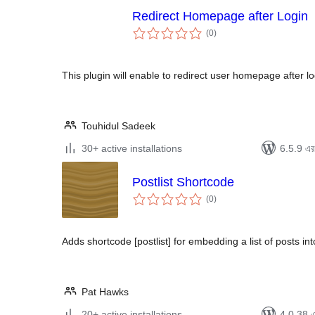
Redirect Homepage after Login
total
(0
)
ratings
This plugin will enable to redirect user homepage after lo
Touhidul Sadeek
30+ active installations
6.5.9 এর 
Postlist Shortcode
total
(0
)
ratings
Adds shortcode [postlist] for embedding a list of posts in
Pat Hawks
20+ active installations
4.0.38 এর