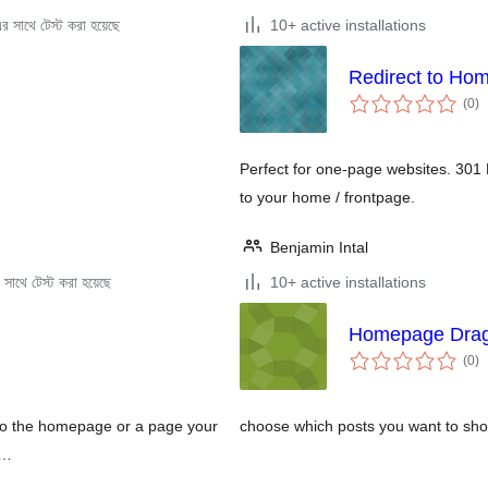
 সাথে টেস্ট করা হয়েছে
10+ active installations
Redirect to Ho
to
(0
)
ra
Perfect for one-page websites. 301 
to your home / frontpage.
Benjamin Intal
সাথে টেস্ট করা হয়েছে
10+ active installations
Homepage Drag
to
(0
)
ra
s to the homepage or a page your
choose which posts you want to sh
 …