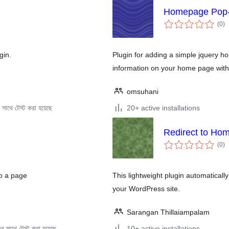
Homepage Pop
to
(0
)
ra
gin.
Plugin for adding a simple jquery h
information on your home page with
omsuhani
সাথে টেস্ট করা হয়েছে
20+ active installations
Redirect to Ho
to
(0
)
ra
to a page
This lightweight plugin automaticall
your WordPress site.
Sarangan Thillaiampalam
 সাথে টেস্ট করা হয়েছে
10+ active installations