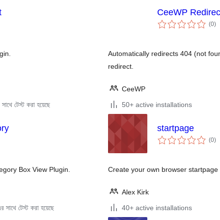
t
CeeWP Redirec
to
(0
)
ra
gin.
Automatically redirects 404 (not f
redirect.
CeeWP
সাথে টেস্ট করা হয়েছে
50+ active installations
ory
startpage
to
(0
)
ra
egory Box View Plugin.
Create your own browser startpage 
Alex Kirk
 সাথে টেস্ট করা হয়েছে
40+ active installations