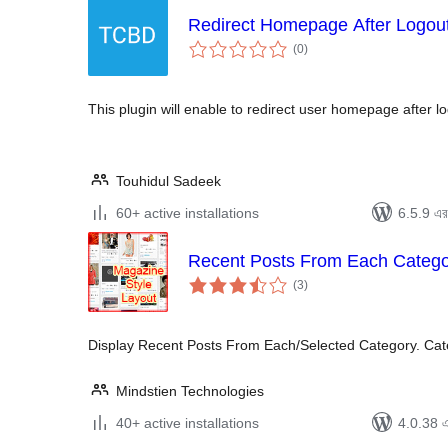
Redirect Homepage After Logou
total
(0
)
ratings
This plugin will enable to redirect user homepage after lo
Touhidul Sadeek
60+ active installations
6.5.9 এর 
Recent Posts From Each Categ
total
(3
)
ratings
Display Recent Posts From Each/Selected Category. Cat
Mindstien Technologies
40+ active installations
4.0.38 এর