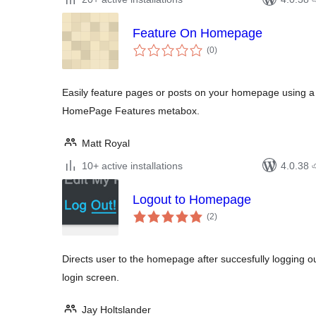
Feature On Homepage
total
(0
)
ratings
Easily feature pages or posts on your homepage using 
HomePage Features metabox.
Matt Royal
10+ active installations
4.0.38 এর
Logout to Homepage
total
(2
)
ratings
Directs user to the homepage after succesfully logging o
login screen.
Jay Holtslander