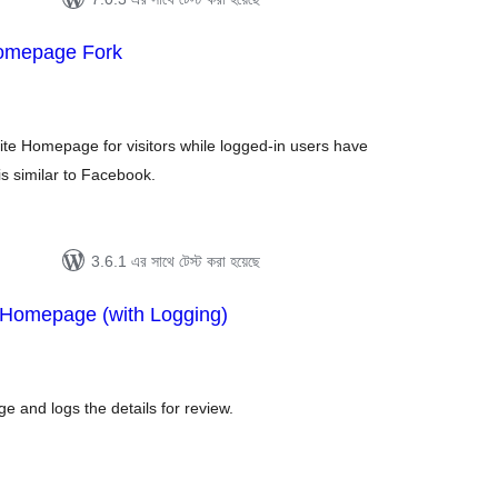
Homepage Fork
tal
tings
site Homepage for visitors while logged-in users have
is similar to Facebook.
3.6.1 এর সাথে টেস্ট করা হয়েছে
o Homepage (with Logging)
tal
tings
e and logs the details for review.