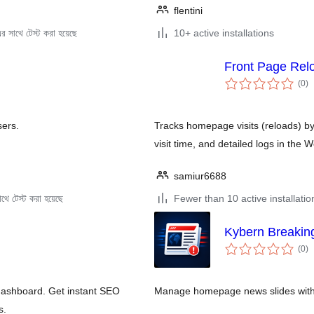
flentini
 সাথে টেস্ট করা হয়েছে
10+ active installations
Front Page Rel
to
(0
)
ra
sers.
Tracks homepage visits (reloads) by 
visit time, and detailed logs in the
samiur6688
থে টেস্ট করা হয়েছে
Fewer than 10 active installatio
Kybern Breaki
to
(0
)
ra
dashboard. Get instant SEO
Manage homepage news slides with a
s.