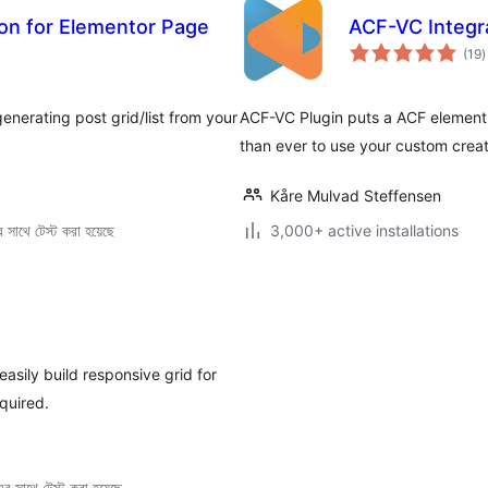
on for Elementor Page
ACF-VC Integr
t
(19
)
r
enerating post grid/list from your
ACF-VC Plugin puts a ACF element 
than ever to use your custom creat
Kåre Mulvad Steffensen
সাথে টেস্ট করা হয়েছে
3,000+ active installations
asily build responsive grid for
quired.
 সাথে টেস্ট করা হয়েছে