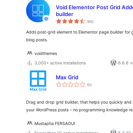
Void Elementor Post Grid Add
builder
total
(65
)
ratings
Adds post-grid element to Elementor page builder for g
blog posts.
voidthemes
3,000+ active installations
6.6.6 এর 
Max Grid
total
(0
)
ratings
Drag and drop grid builder, that helps you quickly and e
your WordPress posts – no programming knowledge re
Mustapha FERSAOUI
Fewer than 10 active installations
5.3.22 এর