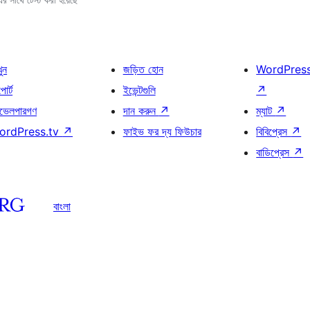
খুন
জড়িত হোন
WordPres
োর্ট
ইভেন্টগুলি
↗
ভেলপারগণ
দান করুন
↗
ম্যাট
↗
ordPress.tv
↗
ফাইভ ফর দ্য ফিউচার
বিবিপ্রেস
↗
বাডিপ্রেস
↗
বাংলা