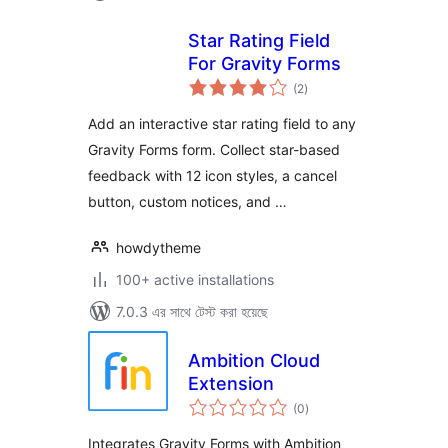
Star Rating Field
For Gravity Forms
total
(2
)
ratings
Add an interactive star rating field to any
Gravity Forms form. Collect star-based
feedback with 12 icon styles, a cancel
button, custom notices, and …
howdytheme
100+ active installations
7.0.3 এর সাথে টেস্ট করা হয়েছে
Ambition Cloud
Extension
total
(0
)
ratings
Integrates Gravity Forms with Ambition