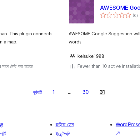
AWESOME Goog
to
(0
)
ra
pan. This plugin connects
AWESOME Google Suggestion will 
on a map.
words
keisuke1988
সাথে টেস্ট করা হয়েছে
Fewer than 10 active installat
1
30
31
পূর্ববর্তী
…
খুন
জড়িত হোন
WordPres
োর্ট
ইভেন্টগুলি
↗