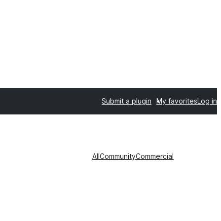
Submit a plugin
My favorites
Log in
All
Community
Commercial