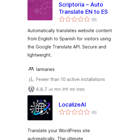
Scriptoria – Auto
Translate EN to ES
total
(0
)
ratings
Automatically translates website content
from English to Spanish for visitors using
the Google Translate API. Secure and
lightweight.
larmaries
Fewer than 10 active installations
6.8.7 এর সাথে টেস্ট করা হয়েছে
LocalizeAI
total
(0
)
ratings
Translate your WordPress site
automatically. The ultimate