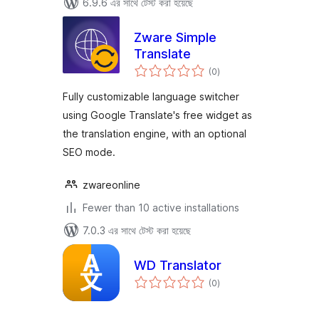
6.9.6 এর সাথে টেস্ট করা হয়েছে
Zware Simple
Translate
total
(0
)
ratings
Fully customizable language switcher
using Google Translate's free widget as
the translation engine, with an optional
SEO mode.
zwareonline
Fewer than 10 active installations
7.0.3 এর সাথে টেস্ট করা হয়েছে
WD Translator
total
(0
)
ratings