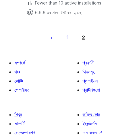
Fewer than 10 active installations
6.9.6 এর সাথে টেস্ট করা হয়েছে
পোস্ট
পেজিনেশন
1
2
সম্পর্কে
প্রদর্শনী
খবর
থিমসমূহ
হোষ্টিং
প্লাগইনস
গোপনীয়তা
প্যাটার্নগুলো
শিখুন
জড়িত হোন
সাপোর্ট
ইভেন্টগুলি
ডেভেলপারগণ
দান করুন
↗