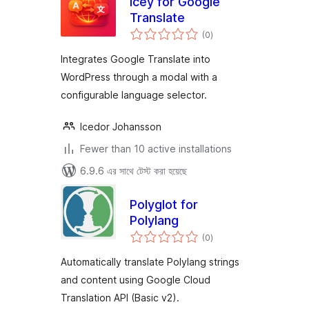
Icey for Google
Translate
total
(0
)
ratings
Integrates Google Translate into
WordPress through a modal with a
configurable language selector.
Icedor Johansson
Fewer than 10 active installations
6.9.6 এর সাথে টেস্ট করা হয়েছে
Polyglot for
Polylang
total
(0
)
ratings
Automatically translate Polylang strings
and content using Google Cloud
Translation API (Basic v2).