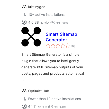
luistinygod
10+ active installations
4.0.38 এর সাথে টেস্ট করা হয়েছে
Smart Sitemap
Generator
total
(0
)
ratings
Smart Sitemap Generator is a simple
plugin that allows you to intelligently
generate XML Sitemap outputs of your
posts, pages and products automatical
…
Optimist Hub
Fewer than 10 active installations
6.1.11 এর সাথে টেস্ট করা হয়েছে