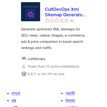
CultDevOps Xml
Sitemap Generator:
total
Seo, News, Video,
(0
)
ratings
Images, E-
Generate optimized XML sitemaps for
Commerce, Ads &
SEO, news, videos, images, e-commerce,
Price Comparison
ads & price comparison to boost search
rankings and traffic.
cultdevops
Fewer than 10 active installations
6.8.7 এর সাথে টেস্ট করা হয়েছে
সম্পর্কে
প্রদর্শনী
খবর
থিমসমূহ