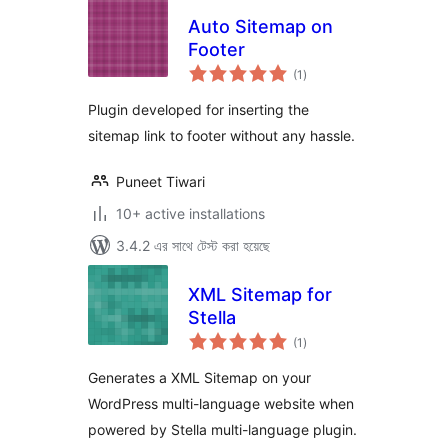
Auto Sitemap on
Footer
total
(1
)
ratings
Plugin developed for inserting the
sitemap link to footer without any hassle.
Puneet Tiwari
10+ active installations
3.4.2 এর সাথে টেস্ট করা হয়েছে
XML Sitemap for
Stella
total
(1
)
ratings
Generates a XML Sitemap on your
WordPress multi-language website when
powered by Stella multi-language plugin.