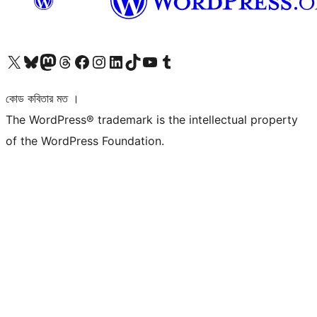
আমাদের X (আগের টুইটার) অ্যাকাউন্টে যান
আমাদের Bluesky অ্যাকাউন্টটি দেখুন
আমাদের মাস্টোডন অ্যাকাউন্টটি দেখুন
আমাদের থ্রেডস অ্যাকাউন্টটি দেখুন
আমাদের ফেসবুক পেজ দেখুন
আমাদের ইন্সটাগ্রাম অ্যাকাউন্ট দেখুন
আমাদের লিঙ্কডইন অ্যাকাউন্টে যান
আমাদের TikTok অ্যাকাউন্টটি দেখুন
আমাদের ইউটিউব চ্যানেলে যান
আমাদের টাম্বলার অ্যাকাউন্ট দেখুন
কোড কবিতার মত ।
The WordPress® trademark is the intellectual property
of the WordPress Foundation.