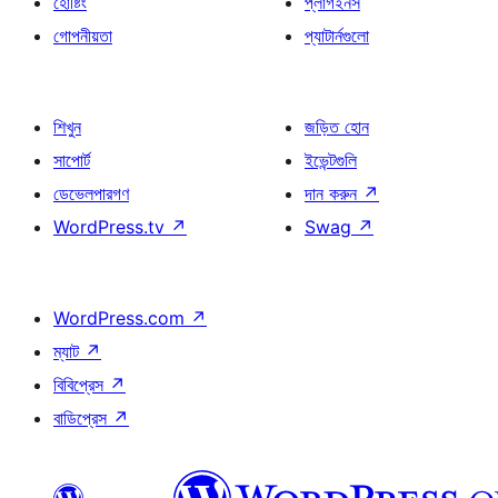
হোষ্টিং
প্লাগইনস
গোপনীয়তা
প্যাটার্নগুলো
শিখুন
জড়িত হোন
সাপোর্ট
ইভেন্টগুলি
ডেভেলপারগণ
দান করুন
↗
WordPress.tv
↗
Swag
↗
WordPress.com
↗
ম্যাট
↗
বিবিপ্রেস
↗
বাডিপ্রেস
↗