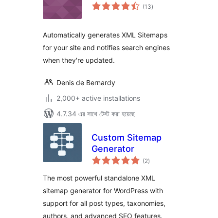
total
(13
)
ratings
Automatically generates XML Sitemaps
for your site and notifies search engines
when they're updated.
Denis de Bernardy
2,000+ active installations
4.7.34 এর সাথে টেস্ট করা হয়েছে
Custom Sitemap
Generator
total
(2
)
ratings
The most powerful standalone XML
sitemap generator for WordPress with
support for all post types, taxonomies,
authors, and advanced SEO features.