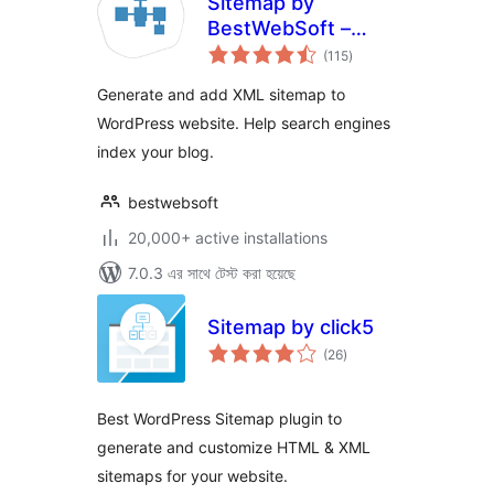
Sitemap by
BestWebSoft –
total
WordPress XML
(115
)
ratings
Site Map Page
Generate and add XML sitemap to
Generator Plugin
WordPress website. Help search engines
index your blog.
bestwebsoft
20,000+ active installations
7.0.3 এর সাথে টেস্ট করা হয়েছে
Sitemap by click5
total
(26
)
ratings
Best WordPress Sitemap plugin to
generate and customize HTML & XML
sitemaps for your website.