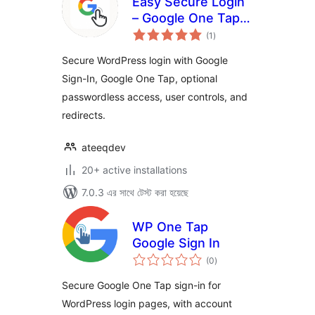
Easy Secure Login
– Google One Tap &
total
Sign-In
(1
)
ratings
Secure WordPress login with Google
Sign-In, Google One Tap, optional
passwordless access, user controls, and
redirects.
ateeqdev
20+ active installations
7.0.3 এর সাথে টেস্ট করা হয়েছে
WP One Tap
Google Sign In
total
(0
)
ratings
Secure Google One Tap sign-in for
WordPress login pages, with account