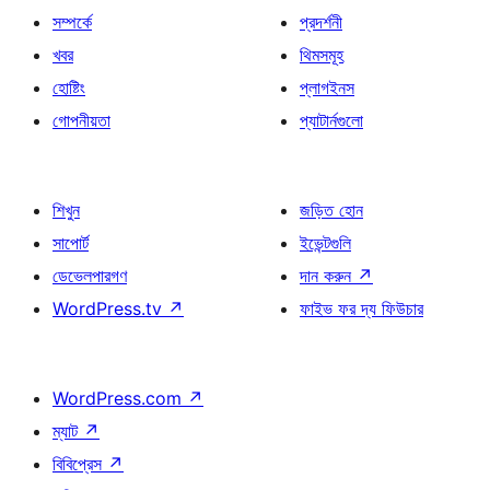
সম্পর্কে
প্রদর্শনী
খবর
থিমসমূহ
হোষ্টিং
প্লাগইনস
গোপনীয়তা
প্যাটার্নগুলো
শিখুন
জড়িত হোন
সাপোর্ট
ইভেন্টগুলি
ডেভেলপারগণ
দান করুন
↗
WordPress.tv
↗
ফাইভ ফর দ্য ফিউচার
WordPress.com
↗
ম্যাট
↗
বিবিপ্রেস
↗