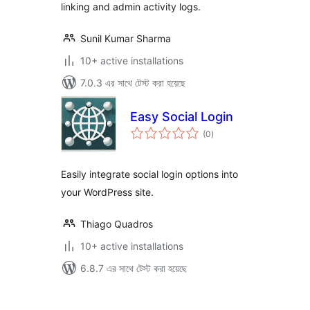
linking and admin activity logs.
Sunil Kumar Sharma
10+ active installations
7.0.3 এর সাথে টেস্ট করা হয়েছে
Easy Social Login
total
(0
)
ratings
Easily integrate social login options into
your WordPress site.
Thiago Quadros
10+ active installations
6.8.7 এর সাথে টেস্ট করা হয়েছে