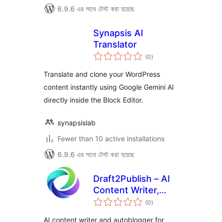
6.9.6 এর সাথে টেস্ট করা হয়েছে
Synapsis AI
Translator
total
(0
)
ratings
Translate and clone your WordPress
content instantly using Google Gemini AI
directly inside the Block Editor.
synapsislab
Fewer than 10 active installations
6.9.6 এর সাথে টেস্ট করা হয়েছে
Draft2Publish – AI
Content Writer,
total
Autoblogger &
(0
)
ratings
Image Generator
AI content writer and autoblogger for