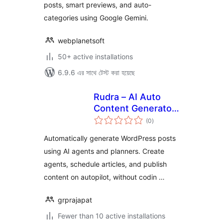
posts, smart previews, and auto-
categories using Google Gemini.
webplanetsoft
50+ active installations
6.9.6 এর সাথে টেস্ট করা হয়েছে
Rudra – AI Auto
Content Generator
total
For Website
(0
)
ratings
Automatically generate WordPress posts
using AI agents and planners. Create
agents, schedule articles, and publish
content on autopilot, without codin …
grprajapat
Fewer than 10 active installations