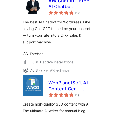
AxiaChat AI – Free
AI Chatbot
total
(Answers
(12
)
ratings
Customers
The best AI Chatbot for WordPress. Like
Automatically)
having ChatGPT trained on your content
— turn your site into a 24/7 sales &
support machine.
Esteban
1,000+ active installations
7.0.3 এর সাথে টেস্ট করা হয়েছে
WebPlanetSoft AI
Content Gen –
total
Google Gemini AI
(1
)
ratings
Writer, SEO Blog
Create high-quality SEO content with AI.
Post & Content
The ultimate AI writer for manual blog
Generator