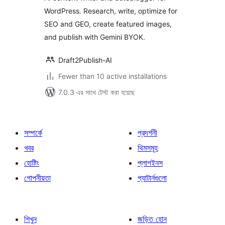
WordPress. Research, write, optimize for
SEO and GEO, create featured images,
and publish with Gemini BYOK.
Draft2Publish-AI
Fewer than 10 active installations
7.0.3 এর সাথে টেস্ট করা হয়েছে
সম্পর্কে
প্রদর্শনী
খবর
থিমসমূহ
হোষ্টিং
প্লাগইনস
গোপনীয়তা
প্যাটার্নগুলো
শিখুন
জড়িত হোন