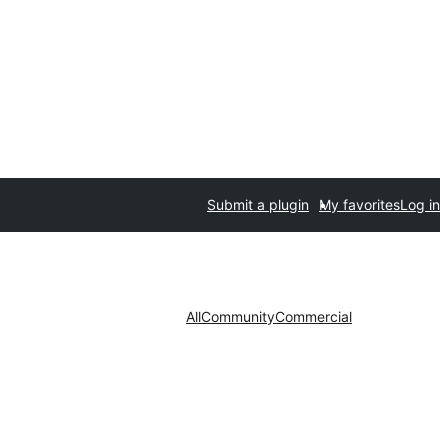
Submit a plugin
My favorites
Log in
All
Community
Commercial