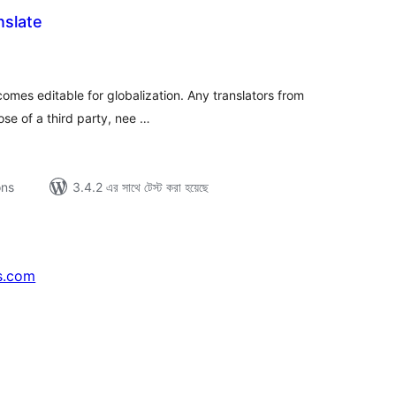
nslate
tal
tings
omes editable for globalization. Any translators from
ose of a third party, nee …
ons
3.4.2 এর সাথে টেস্ট করা হয়েছে
s.com