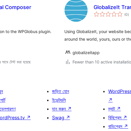
al Composer
GlobalizeIt Tra
to
(0
)
ra
on to the WPGlobus plugin.
Using GlobalizeIt, your website bec
around the world, yours, ours or th
globalizeitapp
 সাথে টেস্ট করা হয়েছে
Fewer than 10 active installati
খুন
জড়িত হোন
WordPres
োর্ট
ইভেন্টগুলি
↗
ভেলপারগণ
দান করুন
↗
ম্যাট
↗
ordPress.tv
↗
Swag
↗
বিবিপ্রেস
↗
বাডিপ্রেস
↗