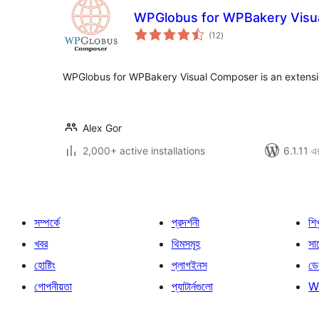
WPGlobus for WPBakery Visu
total
(12
)
ratings
WPGlobus for WPBakery Visual Composer is an extensi
Alex Gor
2,000+ active installations
6.1.11 এর
সম্পর্কে
প্রদর্শনী
শি
খবর
থিমসমূহ
সাপ
হোষ্টিং
প্লাগইনস
ডে
গোপনীয়তা
প্যাটার্নগুলো
W