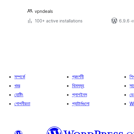
vpndeals
100+ active installations
6.9.6 এর 
পোস্ট
পেজিনেশন
সম্পর্কে
প্রদর্শনী
শি
খবর
থিমসমূহ
সাপ
হোষ্টিং
প্লাগইনস
ডে
গোপনীয়তা
প্যাটার্নগুলো
W