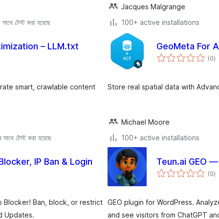
Jacques Malgrange
সাথে টেস্ট করা হয়েছে
100+ active installations
imization – LLM.txt
GeoMeta For 
to
(0
)
ra
nerate smart, crawlable content
Store real spatial data with Adva
Michael Moore
সাথে টেস্ট করা হয়েছে
100+ active installations
locker, IP Ban & Login
Teun.ai GEO — A
to
(0
)
ra
locker! Ban, block, or restrict
GEO plugin for WordPress. Analyze
d Updates.
and see visitors from ChatGPT and