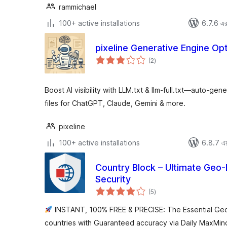
rammichael
100+ active installations
6.7.6 এর 
pixeline Generative Engine Opt
total
(2
)
ratings
Boost AI visibility with LLM.txt & llm-full.txt—auto-ge
files for ChatGPT, Claude, Gemini & more.
pixeline
100+ active installations
6.8.7 এর 
Country Block – Ultimate Geo-B
Security
total
(5
)
ratings
INSTANT, 100% FREE & PRECISE: The Essential Geo B
countries with Guaranteed accuracy via Daily MaxMin