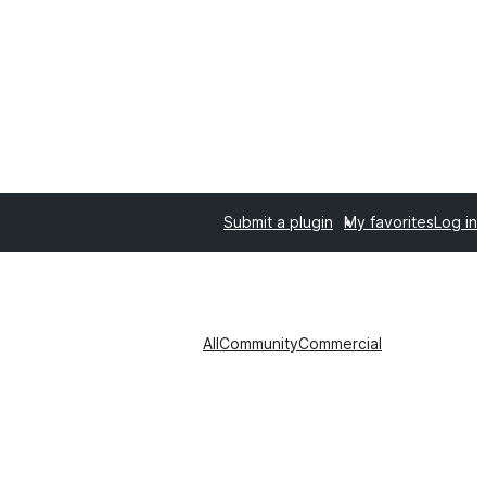
Submit a plugin
My favorites
Log in
All
Community
Commercial