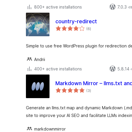
800+ active installations
7.0.3 এর 
country-redirect
total
(6
)
ratings
Simple to use free WordPress plugin for redirection d
Andrii
400+ active installations
5.8.14 এর
Markdown Mirror – llms.txt an
total
(3
)
ratings
Generate an llms.txt map and dynamic Markdown (.md
site to improve your AI SEO and facilitate LLMs indexi
markdownmirror