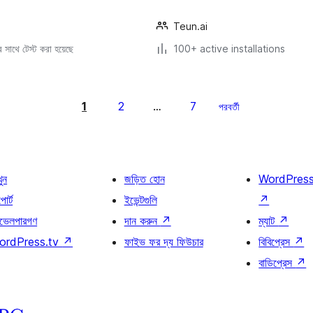
Teun.ai
সাথে টেস্ট করা হয়েছে
100+ active installations
1
2
7
…
পরবর্তী
খুন
জড়িত হোন
WordPres
োর্ট
ইভেন্টগুলি
↗
ভেলপারগণ
দান করুন
↗
ম্যাট
↗
ordPress.tv
↗
ফাইভ ফর দ্য ফিউচার
বিবিপ্রেস
↗
বাডিপ্রেস
↗