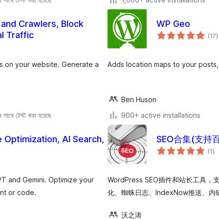
 and Crawlers, Block
WP Geo
t
 Traffic
(17
)
r
ts on your website. Generate a
Adds location maps to your posts
Ben Huson
সাথে টেস্ট করা হয়েছে
900+ active installations
 Optimization, AI Search,
SEO合集(支持百度
to
(1
)
ra
GPT and Gemini. Optimize your
WordPress SEO插件和站长工具
nt or code.
化、蜘蛛日志、IndexNow推送、
沃之涛