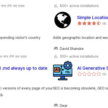
সাথে টেস্ট করা হয়েছে
800+ active installations
Simple Locatio
to
(8
)
ra
epending visitor's country
Adds geographic location and we
David Shanske
 সাথে টেস্ট করা হয়েছে
300+ active installations
d .md always up to date
AI Generative 
to
(0
)
ra
) versions of every page of your
SEO is becoming obsolete, GEO is 
ng.
Dear