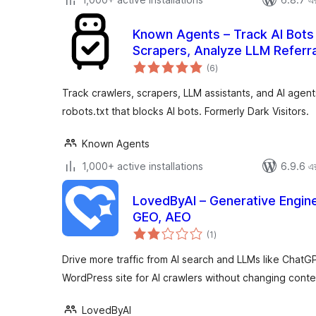
Known Agents – Track AI Bots
Scrapers, Analyze LLM Referral
total
(6
)
ratings
Track crawlers, scrapers, LLM assistants, and AI agen
robots.txt that blocks AI bots. Formerly Dark Visitors.
Known Agents
1,000+ active installations
6.9.6 এর 
LovedByAI – Generative Engine
GEO, AEO
total
(1
)
ratings
Drive more traffic from AI search and LLMs like Chat
WordPress site for AI crawlers without changing conte
LovedByAI