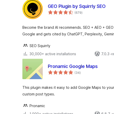
GEO Plugin by Squirrly SEO
total
(679
)
ratings
Become the brand AI recommends. SEO + AEO + GEO 
Google and gets cited by ChatGPT, Perplexity, Gemin
SEO Squirrly
30,000+ active installations
7.0.3 এর 
Pronamic Google Maps
total
(34
)
ratings
This plugin makes it easy to add Google Maps to you
custom post types.
Pronamic
1,000+ active installations
6.8.7 এর 