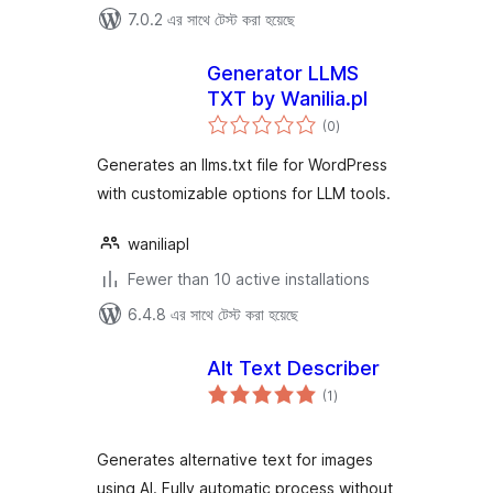
7.0.2 এর সাথে টেস্ট করা হয়েছে
Generator LLMS
TXT by Wanilia.pl
total
(0
)
ratings
Generates an llms.txt file for WordPress
with customizable options for LLM tools.
waniliapl
Fewer than 10 active installations
6.4.8 এর সাথে টেস্ট করা হয়েছে
Alt Text Describer
total
(1
)
ratings
Generates alternative text for images
using AI. Fully automatic process without