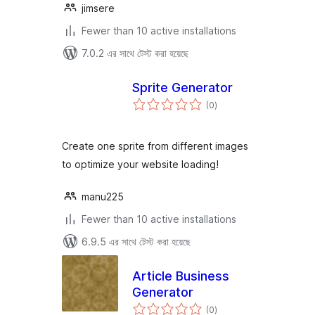
jimsere
Fewer than 10 active installations
7.0.2 এর সাথে টেস্ট করা হয়েছে
Sprite Generator
total
(0
)
ratings
Create one sprite from different images
to optimize your website loading!
manu225
Fewer than 10 active installations
6.9.5 এর সাথে টেস্ট করা হয়েছে
Article Business
Generator
total
(0
)
ratings