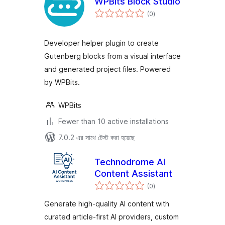
WPBits Block Studio
total
(0
)
ratings
Developer helper plugin to create
Gutenberg blocks from a visual interface
and generated project files. Powered
by WPBits.
WPBits
Fewer than 10 active installations
7.0.2 এর সাথে টেস্ট করা হয়েছে
Technodrome AI
Content Assistant
total
(0
)
ratings
Generate high-quality AI content with
curated article-first AI providers, custom