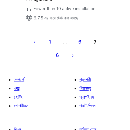
Fewer than 10 active installations
6.7.5 এর সাথে টেস্ট করা হয়েছে
পোস্ট
পেজিনেশন
1
6
7
…
8
সম্পর্কে
প্রদর্শনী
খবর
থিমসমূহ
হোষ্টিং
প্লাগইনস
গোপনীয়তা
প্যাটার্নগুলো
শিখুন
জড়িত হোন