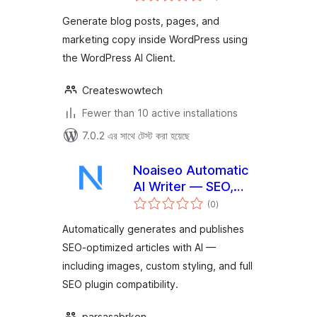
Generate blog posts, pages, and
marketing copy inside WordPress using
the WordPress AI Client.
Createswowtech
Fewer than 10 active installations
7.0.2 এর সাথে টেস্ট করা হয়েছে
Noaiseo Automatic
AI Writer — SEO,
total
Styling & Images
(0
)
ratings
Automatically generates and publishes
SEO-optimized articles with AI —
including images, custom styling, and full
SEO plugin compatibility.
parsasabrkon