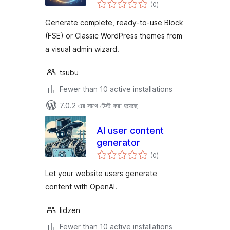
total
(0
)
ratings
Generate complete, ready-to-use Block
(FSE) or Classic WordPress themes from
a visual admin wizard.
tsubu
Fewer than 10 active installations
7.0.2 এর সাথে টেস্ট করা হয়েছে
AI user content
generator
total
(0
)
ratings
Let your website users generate
content with OpenAI.
lidzen
Fewer than 10 active installations