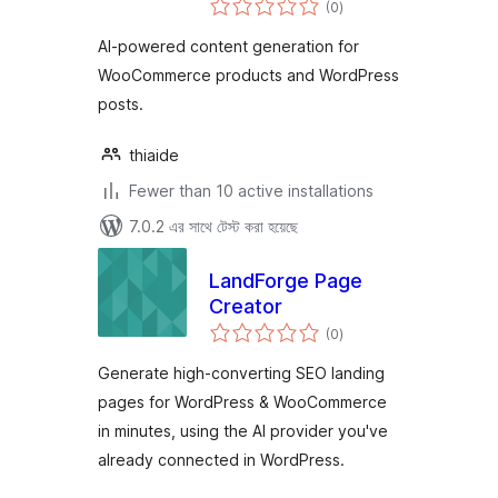
(0
)
ratings
AI-powered content generation for
WooCommerce products and WordPress
posts.
thiaide
Fewer than 10 active installations
7.0.2 এর সাথে টেস্ট করা হয়েছে
LandForge Page
Creator
total
(0
)
ratings
Generate high-converting SEO landing
pages for WordPress & WooCommerce
in minutes, using the AI provider you've
already connected in WordPress.