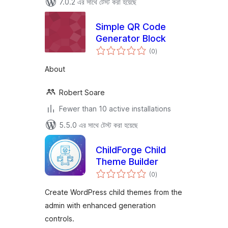
7.0.2 এর সাথে টেস্ট করা হয়েছে
Simple QR Code
Generator Block
total
(0
)
ratings
About
Robert Soare
Fewer than 10 active installations
5.5.0 এর সাথে টেস্ট করা হয়েছে
ChildForge Child
Theme Builder
total
(0
)
ratings
Create WordPress child themes from the
admin with enhanced generation
controls.