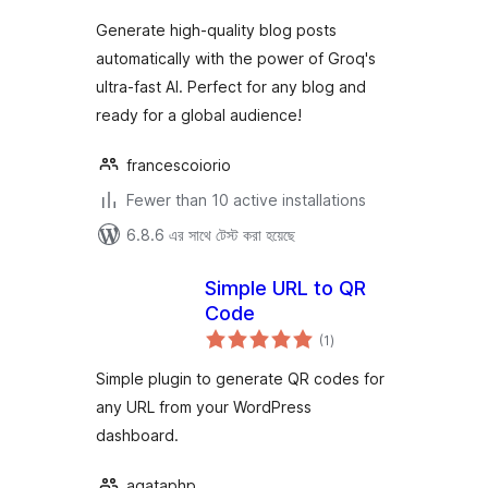
Generate high-quality blog posts
automatically with the power of Groq's
ultra-fast AI. Perfect for any blog and
ready for a global audience!
francescoiorio
Fewer than 10 active installations
6.8.6 এর সাথে টেস্ট করা হয়েছে
Simple URL to QR
Code
total
(1
)
ratings
Simple plugin to generate QR codes for
any URL from your WordPress
dashboard.
agataphp