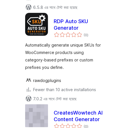
6.5.8 এর সাথে টেস্ট করা হয়েছে
RDP Auto SKU
Generator
total
(0
)
ratings
Automatically generate unique SKUs for
WooCommerce products using
category-based prefixes or custom
prefixes you define.
rawdogplugins
Fewer than 10 active installations
7.0.2 এর সাথে টেস্ট করা হয়েছে
CreatesWowtech AI
Content Generator
total
(0
)
ratings