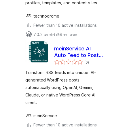
profiles, templates, and content rules.
technodrome
Fewer than 10 active installations
7.0.2 এর সাথে টেস্ট করা হয়েছে
meinService AI
Auto Feed to Post
total
Creator
(0
)
ratings
Transform RSS feeds into unique, AI-
generated WordPress posts
automatically using OpenAI, Gemini,
Claude, or native WordPress Core AI
client.
meinService
Fewer than 10 active installations