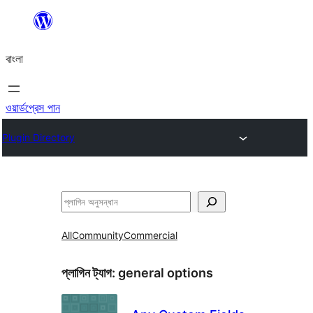
এড়িয়ে
কনটেন্টে
বাংলা
যান
ওয়ার্ডপ্রেস পান
Plugin Directory
অনুসন্ধান
All
Community
Commercial
প্লাগিন ট্যাগ:
general options