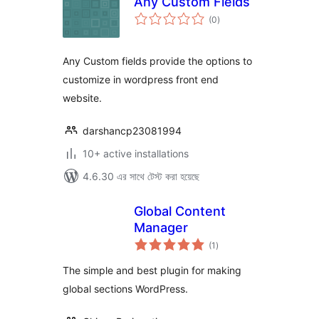
Any Custom Fields
total
(0
)
ratings
Any Custom fields provide the options to
customize in wordpress front end
website.
darshancp23081994
10+ active installations
4.6.30 এর সাথে টেস্ট করা হয়েছে
Global Content
Manager
total
(1
)
ratings
The simple and best plugin for making
global sections WordPress.