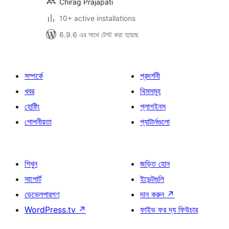
Chirag Prajapati
10+ active installations
6.9.6 এর সাথে টেস্ট করা হয়েছে
সম্পর্কে
প্রদর্শনী
খবর
থিমসমূহ
হোষ্টিং
প্লাগইনস
গোপনীয়তা
প্যাটার্নগুলো
শিখুন
জড়িত হোন
সাপোর্ট
ইভেন্টগুলি
ডেভেলপারগণ
দান করুন
↗
WordPress.tv
↗
ফাইভ ফর দ্য ফিউচার